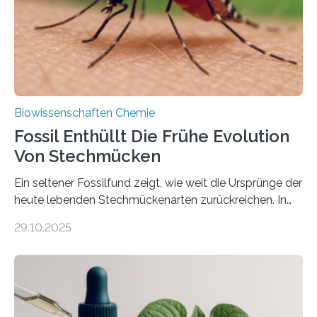
mit scheibenförmiger Gestalt. Was auffällig ist: Die
nächsten…
Biowissenschaften Chemie
Fossil Enthüllt Die Frühe Evolution
Von Stechmücken
Ein seltener Fossilfund zeigt, wie weit die Ursprünge der
heute lebenden Stechmückenarten zurückreichen. In
99 Millionen Jahre altem Bernstein entdeckten LMU-
29.10.2025
Forschende die bisher älteste bekannte Stechmücken-
Larve. Das kreidezeitliche Fossil stammt aus der
Region Kachin in Myanmar und hat sich in
ausgezeichnetem Zustand erhalten. Es konnte als neue
Art einer neuen Gattung beschrieben werden und trägt