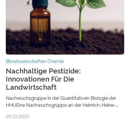
nun den Namen Cretosabethes primaevus. Dieser erste
fossile Nachweis einer Stechmückenlarve in Bernstein
stellt gleichzeitig den ersten Fossilfund einer
Mückenlarve aus dem Mesozoikum dar, denn…
Biowissenschaften Chemie
Nachhaltige Pestizide:
Innovationen Für Die
Landwirtschaft
Nachwuchsgruppe in der Quantitativen Biologie der
HHUEine Nachwuchsgruppe an der Heinrich-Heine-
Universität Düsseldorf (HHU) wird in den kommenden
29.10.2025
fünf Jahren erforschen, wie Bakterien auf
biotechnologischem Weg ein ökologisch verträgliches