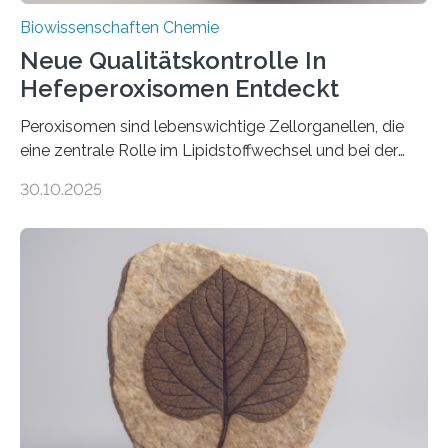
Biowissenschaften Chemie
Neue Qualitätskontrolle In
Hefeperoxisomen Entdeckt
Peroxisomen sind lebenswichtige Zellorganellen, die
eine zentrale Rolle im Lipidstoffwechsel und bei der
Entgiftung von Zellen spielen. Damit sie ihre Aufgaben
30.10.2025
erfüllen können, müssen zahlreiche Enzyme präzise in
ihr Inneres transportiert werden. Ein Forschungsteam
der Ruhr-Universität Bochum um Prof. Dr. Ralf Erdmann
und Dr. Ismaila Francis Yusuf hat nun einen bislang
unbekannten Qualitätskontrollmechanismus des
peroxisomalen Proteintransports in der Bäckerhefe
Saccharomyces cerevisiae entdeckt, der für die
Funktionsfähigkeit der Organellen entscheidend ist. Die
Studie wurde am 28. Oktober 2025 in der
Fachzeitschrift…