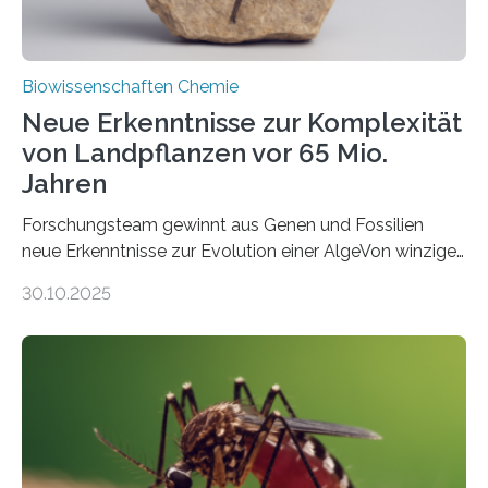
Biowissenschaften Chemie
Neue Erkenntnisse zur Komplexität
von Landpflanzen vor 65 Mio.
Jahren
Forschungsteam gewinnt aus Genen und Fossilien
neue Erkenntnisse zur Evolution einer AlgeVon winzigen
Moosen über filigrane Farne bis zu riesigen Bäumen –
30.10.2025
Landpflanzen zählen zu den komplexesten
fotosynthetischen Organismen der Erde. Ihre
Geschichte beginnt jedoch eher unscheinbar: bei
Grünalgen, die vor Hunderten von Millionen Jahren
lebten. Unter den Vorfahren sticht eine Gruppe heraus,
die noch heute in der Natur vorkommt: die
Süßwasseralge Coleochaetophyceae. Einige Arten
dieser Gruppe bilden aus Zellfäden dichte Geflechte