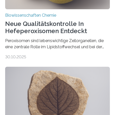
Biowissenschaften Chemie
Neue Qualitätskontrolle In
Hefeperoxisomen Entdeckt
Peroxisomen sind lebenswichtige Zellorganellen, die
eine zentrale Rolle im Lipidstoffwechsel und bei der
Entgiftung von Zellen spielen. Damit sie ihre Aufgaben
30.10.2025
erfüllen können, müssen zahlreiche Enzyme präzise in
ihr Inneres transportiert werden. Ein Forschungsteam
der Ruhr-Universität Bochum um Prof. Dr. Ralf Erdmann
und Dr. Ismaila Francis Yusuf hat nun einen bislang
unbekannten Qualitätskontrollmechanismus des
peroxisomalen Proteintransports in der Bäckerhefe
Saccharomyces cerevisiae entdeckt, der für die
Funktionsfähigkeit der Organellen entscheidend ist. Die
Studie wurde am 28. Oktober 2025 in der
Fachzeitschrift…