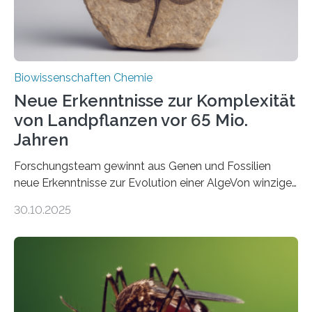
Biowissenschaften Chemie
Neue Erkenntnisse zur Komplexität
von Landpflanzen vor 65 Mio.
Jahren
Forschungsteam gewinnt aus Genen und Fossilien
neue Erkenntnisse zur Evolution einer AlgeVon winzigen
Moosen über filigrane Farne bis zu riesigen Bäumen –
30.10.2025
Landpflanzen zählen zu den komplexesten
fotosynthetischen Organismen der Erde. Ihre
Geschichte beginnt jedoch eher unscheinbar: bei
Grünalgen, die vor Hunderten von Millionen Jahren
lebten. Unter den Vorfahren sticht eine Gruppe heraus,
die noch heute in der Natur vorkommt: die