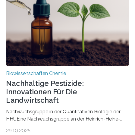
Art einer neuen Gattung beschrieben werden und trägt
nun den Namen Cretosabethes primaevus. Dieser erste
fossile Nachweis einer Stechmückenlarve in Bernstein
stellt gleichzeitig den ersten Fossilfund einer
Mückenlarve aus dem Mesozoikum dar, denn…
Biowissenschaften Chemie
Nachhaltige Pestizide:
Innovationen Für Die
Landwirtschaft
Nachwuchsgruppe in der Quantitativen Biologie der
HHUEine Nachwuchsgruppe an der Heinrich-Heine-
Universität Düsseldorf (HHU) wird in den kommenden
29.10.2025
fünf Jahren erforschen, wie Bakterien auf