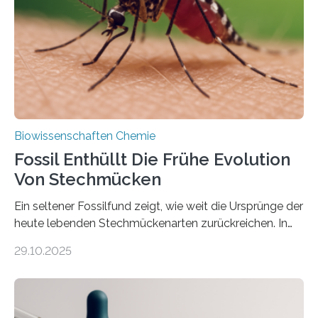
Süßwasseralge Coleochaetophyceae. Einige Arten
dieser Gruppe bilden aus Zellfäden dichte Geflechte
mit scheibenförmiger Gestalt. Was auffällig ist: Die
nächsten…
Biowissenschaften Chemie
Fossil Enthüllt Die Frühe Evolution
Von Stechmücken
Ein seltener Fossilfund zeigt, wie weit die Ursprünge der
heute lebenden Stechmückenarten zurückreichen. In
99 Millionen Jahre altem Bernstein entdeckten LMU-
29.10.2025
Forschende die bisher älteste bekannte Stechmücken-
Larve. Das kreidezeitliche Fossil stammt aus der
Region Kachin in Myanmar und hat sich in
ausgezeichnetem Zustand erhalten. Es konnte als neue