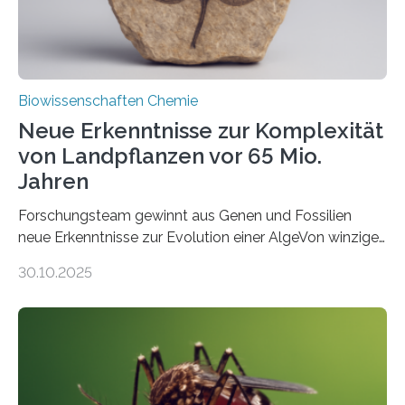
Biowissenschaften Chemie
Neue Erkenntnisse zur Komplexität
von Landpflanzen vor 65 Mio.
Jahren
Forschungsteam gewinnt aus Genen und Fossilien
neue Erkenntnisse zur Evolution einer AlgeVon winzigen
Moosen über filigrane Farne bis zu riesigen Bäumen –
30.10.2025
Landpflanzen zählen zu den komplexesten
fotosynthetischen Organismen der Erde. Ihre
Geschichte beginnt jedoch eher unscheinbar: bei
Grünalgen, die vor Hunderten von Millionen Jahren
lebten. Unter den Vorfahren sticht eine Gruppe heraus,
die noch heute in der Natur vorkommt: die