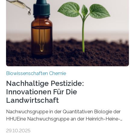
Art einer neuen Gattung beschrieben werden und trägt
nun den Namen Cretosabethes primaevus. Dieser erste
fossile Nachweis einer Stechmückenlarve in Bernstein
stellt gleichzeitig den ersten Fossilfund einer
Mückenlarve aus dem Mesozoikum dar, denn…
Biowissenschaften Chemie
Nachhaltige Pestizide:
Innovationen Für Die
Landwirtschaft
Nachwuchsgruppe in der Quantitativen Biologie der
HHUEine Nachwuchsgruppe an der Heinrich-Heine-
Universität Düsseldorf (HHU) wird in den kommenden
29.10.2025
fünf Jahren erforschen, wie Bakterien auf