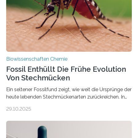
Süßwasseralge Coleochaetophyceae. Einige Arten
dieser Gruppe bilden aus Zellfäden dichte Geflechte
mit scheibenförmiger Gestalt. Was auffällig ist: Die
nächsten…
Biowissenschaften Chemie
Fossil Enthüllt Die Frühe Evolution
Von Stechmücken
Ein seltener Fossilfund zeigt, wie weit die Ursprünge der
heute lebenden Stechmückenarten zurückreichen. In
99 Millionen Jahre altem Bernstein entdeckten LMU-
29.10.2025
Forschende die bisher älteste bekannte Stechmücken-
Larve. Das kreidezeitliche Fossil stammt aus der
Region Kachin in Myanmar und hat sich in
ausgezeichnetem Zustand erhalten. Es konnte als neue