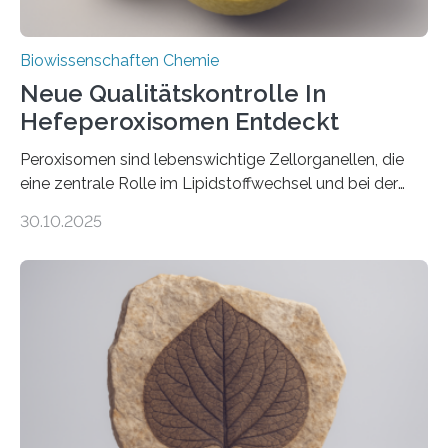
Biowissenschaften Chemie
Neue Qualitätskontrolle In
Hefeperoxisomen Entdeckt
Peroxisomen sind lebenswichtige Zellorganellen, die
eine zentrale Rolle im Lipidstoffwechsel und bei der
Entgiftung von Zellen spielen. Damit sie ihre Aufgaben
30.10.2025
erfüllen können, müssen zahlreiche Enzyme präzise in
ihr Inneres transportiert werden. Ein Forschungsteam
der Ruhr-Universität Bochum um Prof. Dr. Ralf Erdmann
und Dr. Ismaila Francis Yusuf hat nun einen bislang
unbekannten Qualitätskontrollmechanismus des
peroxisomalen Proteintransports in der Bäckerhefe
Saccharomyces cerevisiae entdeckt, der für die
Funktionsfähigkeit der Organellen entscheidend ist. Die
Studie wurde am 28. Oktober 2025 in der
Fachzeitschrift…