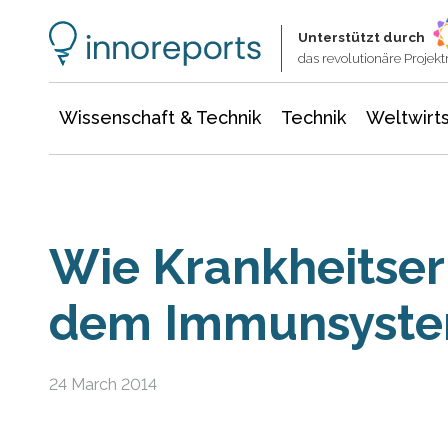
Wissenschaft & Technik
Informationstechnologie
Energie & Elektrotechnik
Unterstützt durch
das revolutionäre Proje
Wissenschaft & Technik
Technik
Weltwirts
Wie Krankheitser
dem Immunsyste
24 March 2014