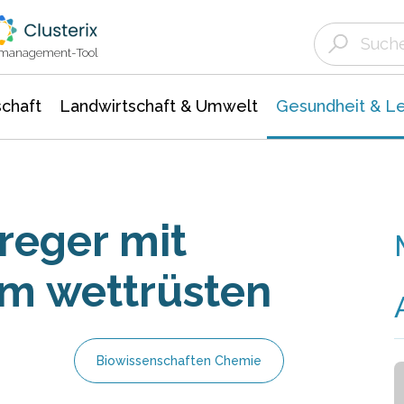
Landwirtschaft & Umwelt
Gesundheit &
Agrar- Forstwissenschaften
Biowissenschafte
Unternehmensmeldungen
Ökologie Umwelt- Naturschutz
ktmanagement-Tool
chaft
Landwirtschaft & Umwelt
Gesundheit & L
reger mit
m wettrüsten
Biowissenschaften Chemie