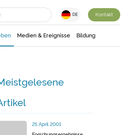
 Leben
Medien & Ereignisse
Interdisziplinäre Forschung
Veranstaltungsnachrichten
n Chemie
Gesellschaftswissenschaften
Kontakt
DE
eben
Medien & Ereignisse
Bildung
Meistgelesene
Artikel
25 April 2001
Forschungsergebnisse