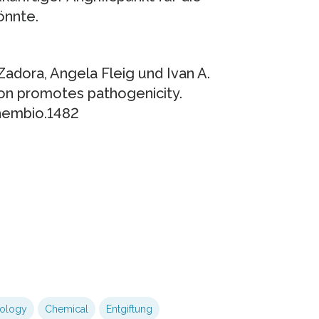
önnte.
 Zadora, Angela Fleig und Ivan A.
ion promotes pathogenicity.
chembio.1482
iology
Chemical
Entgiftung