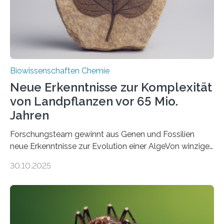
Studie wurde am 28. Oktober 2025 in der
Fachzeitschrift…
Biowissenschaften Chemie
Neue Erkenntnisse zur Komplexität
von Landpflanzen vor 65 Mio.
Jahren
Forschungsteam gewinnt aus Genen und Fossilien
neue Erkenntnisse zur Evolution einer AlgeVon winzigen
Moosen über filigrane Farne bis zu riesigen Bäumen –
30.10.2025
Landpflanzen zählen zu den komplexesten
fotosynthetischen Organismen der Erde. Ihre
Geschichte beginnt jedoch eher unscheinbar: bei
Grünalgen, die vor Hunderten von Millionen Jahren
lebten. Unter den Vorfahren sticht eine Gruppe heraus,