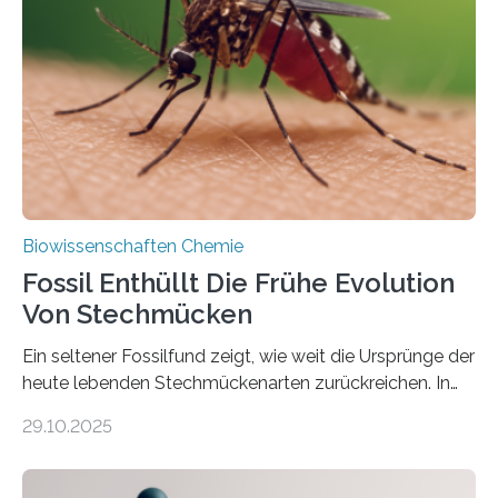
die noch heute in der Natur vorkommt: die
Süßwasseralge Coleochaetophyceae. Einige Arten
dieser Gruppe bilden aus Zellfäden dichte Geflechte
mit scheibenförmiger Gestalt. Was auffällig ist: Die
nächsten…
Biowissenschaften Chemie
Fossil Enthüllt Die Frühe Evolution
Von Stechmücken
Ein seltener Fossilfund zeigt, wie weit die Ursprünge der
heute lebenden Stechmückenarten zurückreichen. In
99 Millionen Jahre altem Bernstein entdeckten LMU-
29.10.2025
Forschende die bisher älteste bekannte Stechmücken-
Larve. Das kreidezeitliche Fossil stammt aus der
Region Kachin in Myanmar und hat sich in