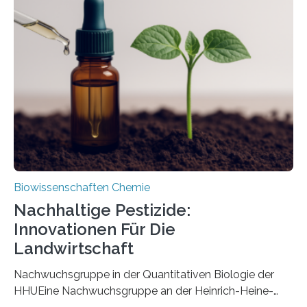
ausgezeichnetem Zustand erhalten. Es konnte als neue
Art einer neuen Gattung beschrieben werden und trägt
nun den Namen Cretosabethes primaevus. Dieser erste
fossile Nachweis einer Stechmückenlarve in Bernstein
stellt gleichzeitig den ersten Fossilfund einer
Mückenlarve aus dem Mesozoikum dar, denn…
Biowissenschaften Chemie
Nachhaltige Pestizide:
Innovationen Für Die
Landwirtschaft
Nachwuchsgruppe in der Quantitativen Biologie der
HHUEine Nachwuchsgruppe an der Heinrich-Heine-