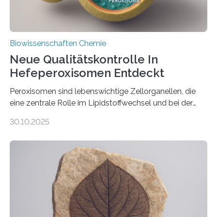
Biowissenschaften Chemie
Neue Qualitätskontrolle In
Hefeperoxisomen Entdeckt
Peroxisomen sind lebenswichtige Zellorganellen, die
eine zentrale Rolle im Lipidstoffwechsel und bei der
Entgiftung von Zellen spielen. Damit sie ihre Aufgaben
30.10.2025
erfüllen können, müssen zahlreiche Enzyme präzise in
ihr Inneres transportiert werden. Ein Forschungsteam
der Ruhr-Universität Bochum um Prof. Dr. Ralf Erdmann
und Dr. Ismaila Francis Yusuf hat nun einen bislang
unbekannten Qualitätskontrollmechanismus des
peroxisomalen Proteintransports in der Bäckerhefe
Saccharomyces cerevisiae entdeckt, der für die
Funktionsfähigkeit der Organellen entscheidend ist. Die