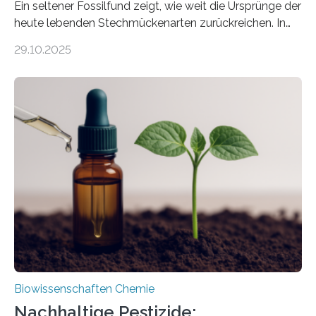
Ein seltener Fossilfund zeigt, wie weit die Ursprünge der
heute lebenden Stechmückenarten zurückreichen. In
99 Millionen Jahre altem Bernstein entdeckten LMU-
29.10.2025
Forschende die bisher älteste bekannte Stechmücken-
Larve. Das kreidezeitliche Fossil stammt aus der
Region Kachin in Myanmar und hat sich in
ausgezeichnetem Zustand erhalten. Es konnte als neue
Art einer neuen Gattung beschrieben werden und trägt
nun den Namen Cretosabethes primaevus. Dieser erste
fossile Nachweis einer Stechmückenlarve in Bernstein
stellt gleichzeitig den ersten Fossilfund einer
Mückenlarve aus dem Mesozoikum dar, denn…
Biowissenschaften Chemie
Nachhaltige Pestizide: