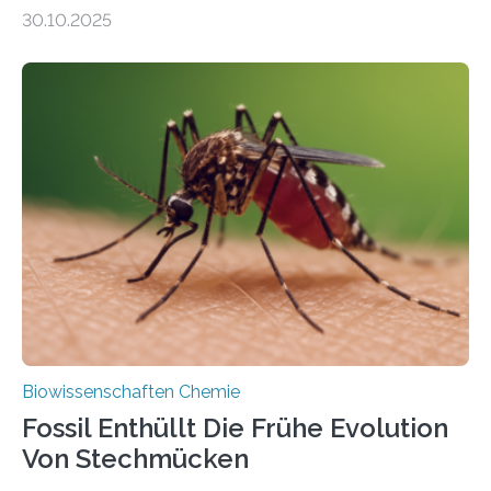
Moosen über filigrane Farne bis zu riesigen Bäumen –
30.10.2025
Landpflanzen zählen zu den komplexesten
fotosynthetischen Organismen der Erde. Ihre
Geschichte beginnt jedoch eher unscheinbar: bei
Grünalgen, die vor Hunderten von Millionen Jahren
lebten. Unter den Vorfahren sticht eine Gruppe heraus,
die noch heute in der Natur vorkommt: die
Süßwasseralge Coleochaetophyceae. Einige Arten
dieser Gruppe bilden aus Zellfäden dichte Geflechte
mit scheibenförmiger Gestalt. Was auffällig ist: Die
nächsten…
Biowissenschaften Chemie
Fossil Enthüllt Die Frühe Evolution
Von Stechmücken