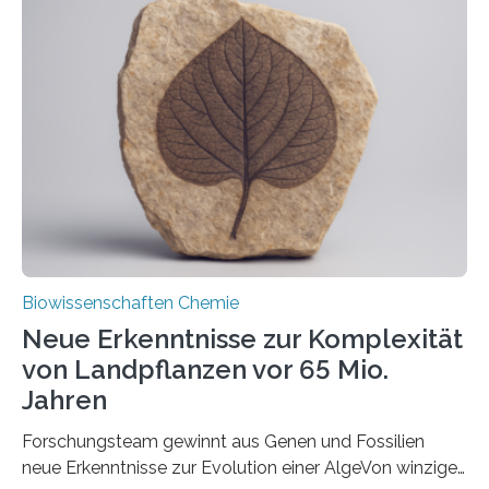
und Dr. Ismaila Francis Yusuf hat nun einen bislang
unbekannten Qualitätskontrollmechanismus des
peroxisomalen Proteintransports in der Bäckerhefe
Saccharomyces cerevisiae entdeckt, der für die
Funktionsfähigkeit der Organellen entscheidend ist. Die
Studie wurde am 28. Oktober 2025 in der
Fachzeitschrift…
Biowissenschaften Chemie
Neue Erkenntnisse zur Komplexität
von Landpflanzen vor 65 Mio.
Jahren
Forschungsteam gewinnt aus Genen und Fossilien
neue Erkenntnisse zur Evolution einer AlgeVon winzigen