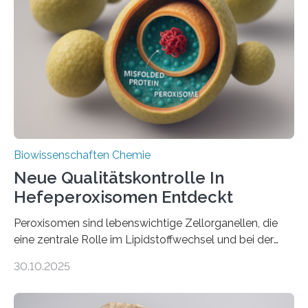
Biowissenschaften Chemie
Neue Qualitätskontrolle In
Hefeperoxisomen Entdeckt
Peroxisomen sind lebenswichtige Zellorganellen, die
eine zentrale Rolle im Lipidstoffwechsel und bei der
Entgiftung von Zellen spielen. Damit sie ihre Aufgaben
30.10.2025
erfüllen können, müssen zahlreiche Enzyme präzise in
ihr Inneres transportiert werden. Ein Forschungsteam
der Ruhr-Universität Bochum um Prof. Dr. Ralf Erdmann