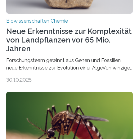
Biowissenschaften Chemie
Neue Erkenntnisse zur Komplexität
von Landpflanzen vor 65 Mio.
Jahren
Forschungsteam gewinnt aus Genen und Fossilien
neue Erkenntnisse zur Evolution einer AlgeVon winzigen
Moosen über filigrane Farne bis zu riesigen Bäumen –
30.10.2025
Landpflanzen zählen zu den komplexesten
fotosynthetischen Organismen der Erde. Ihre
Geschichte beginnt jedoch eher unscheinbar: bei
Grünalgen, die vor Hunderten von Millionen Jahren
lebten. Unter den Vorfahren sticht eine Gruppe heraus,
die noch heute in der Natur vorkommt: die
Süßwasseralge Coleochaetophyceae. Einige Arten
dieser Gruppe bilden aus Zellfäden dichte Geflechte