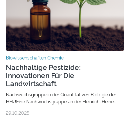
fossile Nachweis einer Stechmückenlarve in Bernstein
stellt gleichzeitig den ersten Fossilfund einer
Mückenlarve aus dem Mesozoikum dar, denn…
Biowissenschaften Chemie
Nachhaltige Pestizide:
Innovationen Für Die
Landwirtschaft
Nachwuchsgruppe in der Quantitativen Biologie der
HHUEine Nachwuchsgruppe an der Heinrich-Heine-
Universität Düsseldorf (HHU) wird in den kommenden
29.10.2025
fünf Jahren erforschen, wie Bakterien auf
biotechnologischem Weg ein ökologisch verträgliches
Pestizid erzeugen können. Der Wirkstoff stammt dabei