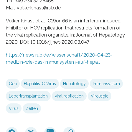
Tel.: +49 234 32 26465
Mail: volker.kinast@rub.de
Volker Kinast et al.: C19orf66 is an interferon-induced
inhibitor of HCV replication that restricts formation of
the viral replication organelle, in: Journal of Hepatology,
2020, DOI: 10.1016/j.jhep.2020.03.047
https://news.rub.de/wissenschaft/2020-04-23-
medizin-wie-das-immunsystem-auf-hepa…
Gen
Hepatitis-C-Virus
Hepatology
Immunsystem
Lebertransplantation
viral replication
Virologie
Virus
Zellen