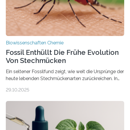
mit scheibenförmiger Gestalt. Was auffällig ist: Die
nächsten…
Biowissenschaften Chemie
Fossil Enthüllt Die Frühe Evolution
Von Stechmücken
Ein seltener Fossilfund zeigt, wie weit die Ursprünge der
heute lebenden Stechmückenarten zurückreichen. In
99 Millionen Jahre altem Bernstein entdeckten LMU-
29.10.2025
Forschende die bisher älteste bekannte Stechmücken-
Larve. Das kreidezeitliche Fossil stammt aus der
Region Kachin in Myanmar und hat sich in
ausgezeichnetem Zustand erhalten. Es konnte als neue
Art einer neuen Gattung beschrieben werden und trägt
nun den Namen Cretosabethes primaevus. Dieser erste