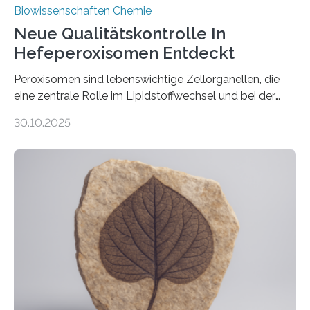
Biowissenschaften Chemie
Neue Qualitätskontrolle In
Hefeperoxisomen Entdeckt
Peroxisomen sind lebenswichtige Zellorganellen, die
eine zentrale Rolle im Lipidstoffwechsel und bei der
Entgiftung von Zellen spielen. Damit sie ihre Aufgaben
30.10.2025
erfüllen können, müssen zahlreiche Enzyme präzise in
ihr Inneres transportiert werden. Ein Forschungsteam
der Ruhr-Universität Bochum um Prof. Dr. Ralf Erdmann
und Dr. Ismaila Francis Yusuf hat nun einen bislang
unbekannten Qualitätskontrollmechanismus des
peroxisomalen Proteintransports in der Bäckerhefe
Saccharomyces cerevisiae entdeckt, der für die
Funktionsfähigkeit der Organellen entscheidend ist. Die
Studie wurde am 28. Oktober 2025 in der
Fachzeitschrift…