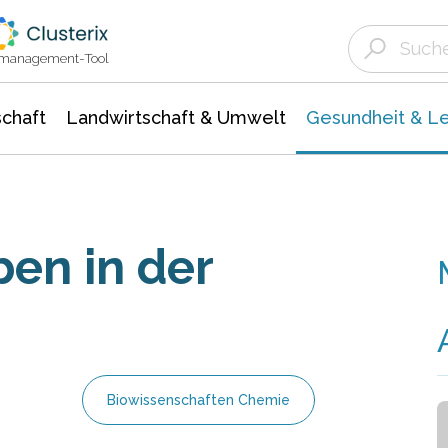
Landwirtschaft & Umwelt
Gesundheit &
Agrar- Forstwissenschaften
Biowissenschafte
Unternehmensmeldungen
Ökologie Umwelt- Naturschutz
ktmanagement-Tool
chaft
Landwirtschaft & Umwelt
Gesundheit & L
en in der
Biowissenschaften Chemie