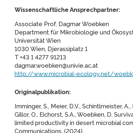
Wissenschaftliche Ansprechpartner:
Associate Prof. Dagmar Woebken
Department für Mikrobiologie und Ökosy
Universität Wien
1030 Wien, Djerassiplatz 1
T +43 1 4277 91213
dagmar.woebken@univie.ac.at
http://www.microbial-ecology.net/woeb
Originalpublikation:
Imminger, S., Meier, D.V., Schintlmeister, A., L
Gillor, O., Eichorst, S.A., Woebken, D. Survi
limited productivity in desert microbial c
Communications. (2024).