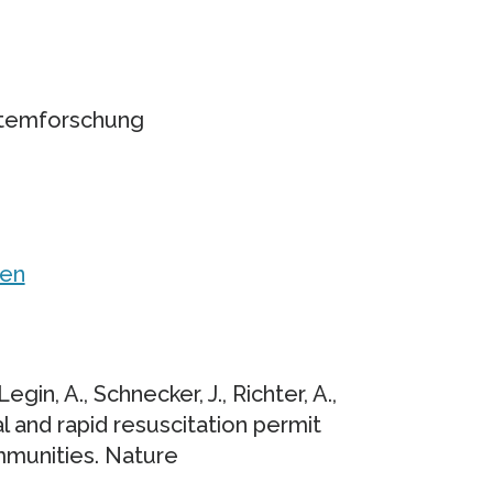
stemforschung
ken
egin, A., Schnecker, J., Richter, A.,
val and rapid resuscitation permit
ommunities. Nature