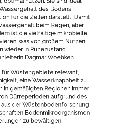
, optimal nutzen. Sie sind ideal
m Wassergehalt des Bodens
ion für die Zellen darstellt. Damit
 Wassergehalt beim Regen, aber
 ist die vielfältige mikrobielle
tivieren, was von großem Nutzen
en wieder in Ruhezustand
ienleiterin Dagmar Woebken.
r für Wüstengebiete relevant,
igkeit, eine Wasserknappheit zu
en in gemäßigten Regionen immer
t von Dürreperioden aufgrund des
e aus der Wüstenbodenforschung
enschaften Bodenmikroorganismen
erungen zu bewältigen.