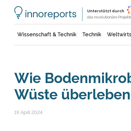
Wissenschaft & Technik
Informationstechnologie
Energie & Elektrotechnik
Unterstützt durch
das revolutionäre Proje
Wissenschaft & Technik
Technik
Weltwirts
Wie Bodenmikrob
Wüste überleben
19 April 2024