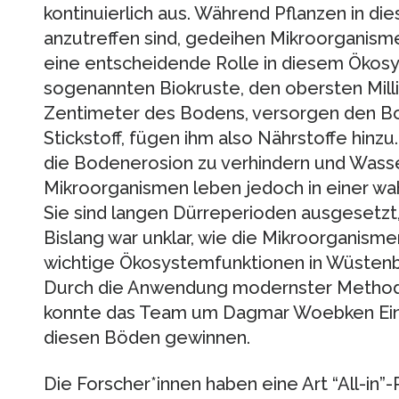
kontinuierlich aus. Während Pflanzen in d
anzutreffen sind, gedeihen Mikroorganis
eine entscheidende Rolle in diesem Ökosy
sogenannten Biokruste, den obersten Milli
Zentimeter des Bodens, versorgen den Bo
Stickstoff, fügen ihm also Nährstoffe hinz
die Bodenerosion zu verhindern und Wasse
Mikroorganismen leben jedoch in einer wa
Sie sind langen Dürreperioden ausgesetzt,
Bislang war unklar, wie die Mikroorganis
wichtige Ökosystemfunktionen in Wüstenb
Durch die Anwendung modernster Methode
konnte das Team um Dagmar Woebken Einbl
diesen Böden gewinnen.
Die Forscher*innen haben eine Art “All-in”-