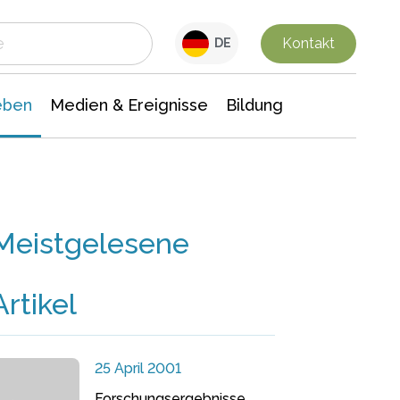
 Leben
Medien & Ereignisse
Interdisziplinäre Forschung
Veranstaltungsnachrichten
n Chemie
Gesellschaftswissenschaften
Kontakt
DE
eben
Medien & Ereignisse
Bildung
Meistgelesene
Artikel
25 April 2001
Forschungsergebnisse