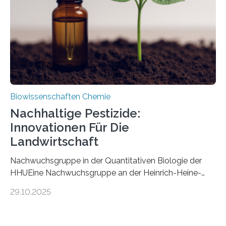
fossile Nachweis einer Stechmückenlarve in Bernstein
stellt gleichzeitig den ersten Fossilfund einer
Mückenlarve aus dem Mesozoikum dar, denn…
Biowissenschaften Chemie
Nachhaltige Pestizide:
Innovationen Für Die
Landwirtschaft
Nachwuchsgruppe in der Quantitativen Biologie der
HHUEine Nachwuchsgruppe an der Heinrich-Heine-
Universität Düsseldorf (HHU) wird in den kommenden
29.10.2025
fünf Jahren erforschen, wie Bakterien auf
biotechnologischem Weg ein ökologisch verträgliches
Pestizid erzeugen können. Der Wirkstoff stammt dabei