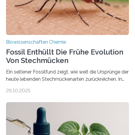
mit scheibenförmiger Gestalt. Was auffällig ist: Die
nächsten…
Biowissenschaften Chemie
Fossil Enthüllt Die Frühe Evolution
Von Stechmücken
Ein seltener Fossilfund zeigt, wie weit die Ursprünge der
heute lebenden Stechmückenarten zurückreichen. In
99 Millionen Jahre altem Bernstein entdeckten LMU-
29.10.2025
Forschende die bisher älteste bekannte Stechmücken-
Larve. Das kreidezeitliche Fossil stammt aus der
Region Kachin in Myanmar und hat sich in
ausgezeichnetem Zustand erhalten. Es konnte als neue
Art einer neuen Gattung beschrieben werden und trägt
nun den Namen Cretosabethes primaevus. Dieser erste