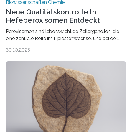
Biowissenschaften Chemie
Neue Qualitätskontrolle In
Hefeperoxisomen Entdeckt
Peroxisomen sind lebenswichtige Zellorganellen, die
eine zentrale Rolle im Lipidstoffwechsel und bei der
Entgiftung von Zellen spielen. Damit sie ihre Aufgaben
30.10.2025
erfüllen können, müssen zahlreiche Enzyme präzise in
ihr Inneres transportiert werden. Ein Forschungsteam
der Ruhr-Universität Bochum um Prof. Dr. Ralf Erdmann
und Dr. Ismaila Francis Yusuf hat nun einen bislang
unbekannten Qualitätskontrollmechanismus des
peroxisomalen Proteintransports in der Bäckerhefe
Saccharomyces cerevisiae entdeckt, der für die
Funktionsfähigkeit der Organellen entscheidend ist. Die
Studie wurde am 28. Oktober 2025 in der
Fachzeitschrift…