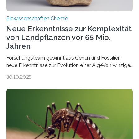
Biowissenschaften Chemie
Neue Erkenntnisse zur Komplexität
von Landpflanzen vor 65 Mio.
Jahren
Forschungsteam gewinnt aus Genen und Fossilien
neue Erkenntnisse zur Evolution einer AlgeVon winzigen
Moosen über filigrane Farne bis zu riesigen Bäumen –
30.10.2025
Landpflanzen zählen zu den komplexesten
fotosynthetischen Organismen der Erde. Ihre
Geschichte beginnt jedoch eher unscheinbar: bei
Grünalgen, die vor Hunderten von Millionen Jahren
lebten. Unter den Vorfahren sticht eine Gruppe heraus,
die noch heute in der Natur vorkommt: die
Süßwasseralge Coleochaetophyceae. Einige Arten
dieser Gruppe bilden aus Zellfäden dichte Geflechte