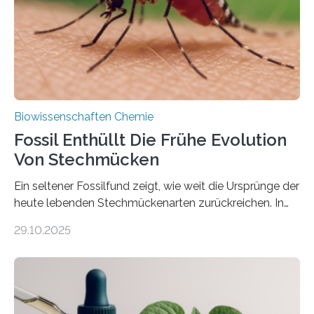
dieser Gruppe bilden aus Zellfäden dichte Geflechte
mit scheibenförmiger Gestalt. Was auffällig ist: Die
nächsten…
Biowissenschaften Chemie
Fossil Enthüllt Die Frühe Evolution
Von Stechmücken
Ein seltener Fossilfund zeigt, wie weit die Ursprünge der
heute lebenden Stechmückenarten zurückreichen. In
99 Millionen Jahre altem Bernstein entdeckten LMU-
29.10.2025
Forschende die bisher älteste bekannte Stechmücken-
Larve. Das kreidezeitliche Fossil stammt aus der
Region Kachin in Myanmar und hat sich in
ausgezeichnetem Zustand erhalten. Es konnte als neue
Art einer neuen Gattung beschrieben werden und trägt