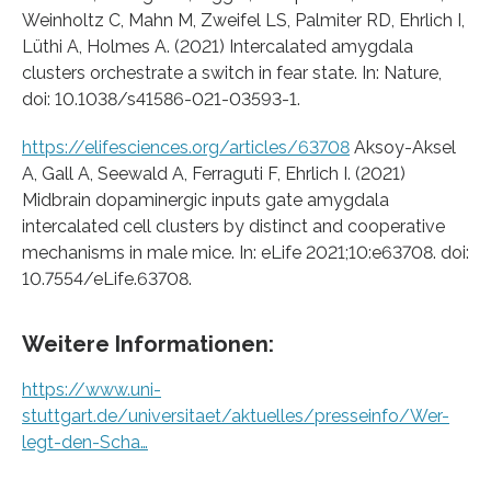
Weinholtz C, Mahn M, Zweifel LS, Palmiter RD, Ehrlich I,
Lüthi A, Holmes A. (2021) Intercalated amygdala
clusters orchestrate a switch in fear state. In: Nature,
doi: 10.1038/s41586-021-03593-1.
https://elifesciences.org/articles/63708
Aksoy-Aksel
A, Gall A, Seewald A, Ferraguti F, Ehrlich I. (2021)
Midbrain dopaminergic inputs gate amygdala
intercalated cell clusters by distinct and cooperative
mechanisms in male mice. In: eLife 2021;10:e63708. doi:
10.7554/eLife.63708.
Weitere Informationen:
https://www.uni-
stuttgart.de/universitaet/aktuelles/presseinfo/Wer-
legt-den-Scha…