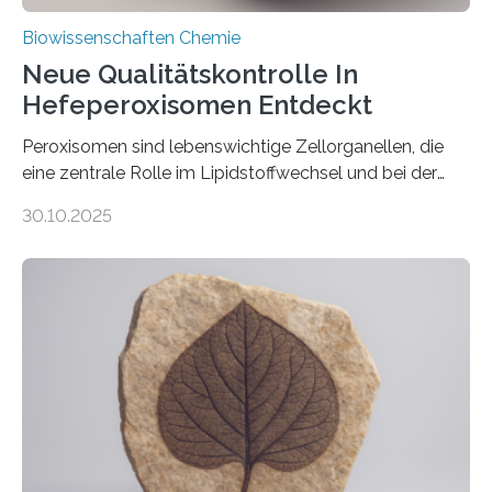
Biowissenschaften Chemie
Neue Qualitätskontrolle In
Hefeperoxisomen Entdeckt
Peroxisomen sind lebenswichtige Zellorganellen, die
eine zentrale Rolle im Lipidstoffwechsel und bei der
Entgiftung von Zellen spielen. Damit sie ihre Aufgaben
30.10.2025
erfüllen können, müssen zahlreiche Enzyme präzise in
ihr Inneres transportiert werden. Ein Forschungsteam
der Ruhr-Universität Bochum um Prof. Dr. Ralf Erdmann
und Dr. Ismaila Francis Yusuf hat nun einen bislang
unbekannten Qualitätskontrollmechanismus des
peroxisomalen Proteintransports in der Bäckerhefe
Saccharomyces cerevisiae entdeckt, der für die
Funktionsfähigkeit der Organellen entscheidend ist. Die
Studie wurde am 28. Oktober 2025 in der
Fachzeitschrift…