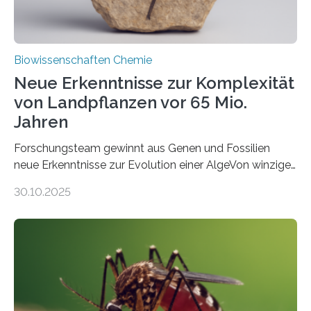
Biowissenschaften Chemie
Neue Erkenntnisse zur Komplexität
von Landpflanzen vor 65 Mio.
Jahren
Forschungsteam gewinnt aus Genen und Fossilien
neue Erkenntnisse zur Evolution einer AlgeVon winzigen
Moosen über filigrane Farne bis zu riesigen Bäumen –
30.10.2025
Landpflanzen zählen zu den komplexesten
fotosynthetischen Organismen der Erde. Ihre
Geschichte beginnt jedoch eher unscheinbar: bei
Grünalgen, die vor Hunderten von Millionen Jahren
lebten. Unter den Vorfahren sticht eine Gruppe heraus,
die noch heute in der Natur vorkommt: die
Süßwasseralge Coleochaetophyceae. Einige Arten