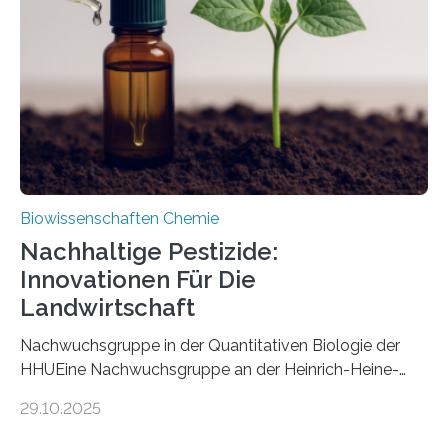
nun den Namen Cretosabethes primaevus. Dieser erste
fossile Nachweis einer Stechmückenlarve in Bernstein
stellt gleichzeitig den ersten Fossilfund einer
Mückenlarve aus dem Mesozoikum dar, denn…
Biowissenschaften Chemie
Nachhaltige Pestizide:
Innovationen Für Die
Landwirtschaft
Nachwuchsgruppe in der Quantitativen Biologie der
HHUEine Nachwuchsgruppe an der Heinrich-Heine-
Universität Düsseldorf (HHU) wird in den kommenden
29.10.2025
fünf Jahren erforschen, wie Bakterien auf
biotechnologischem Weg ein ökologisch verträgliches