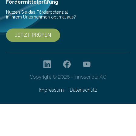
Gefahr erheblicher…
Fördermittelprüfung
Nutzen Sie das Förderpotenzial
in Ihrem Unternehmen optimal aus?
JETZT PRÜFEN
Copyright © 2026 - innoscripta AG
Impressum
Datenschutz