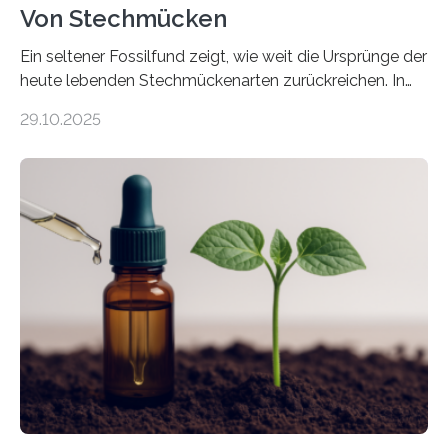
Von Stechmücken
Ein seltener Fossilfund zeigt, wie weit die Ursprünge der
heute lebenden Stechmückenarten zurückreichen. In
99 Millionen Jahre altem Bernstein entdeckten LMU-
29.10.2025
Forschende die bisher älteste bekannte Stechmücken-
Larve. Das kreidezeitliche Fossil stammt aus der
Region Kachin in Myanmar und hat sich in
ausgezeichnetem Zustand erhalten. Es konnte als neue
Art einer neuen Gattung beschrieben werden und trägt
nun den Namen Cretosabethes primaevus. Dieser erste
fossile Nachweis einer Stechmückenlarve in Bernstein
stellt gleichzeitig den ersten Fossilfund einer
Mückenlarve aus dem Mesozoikum dar, denn…