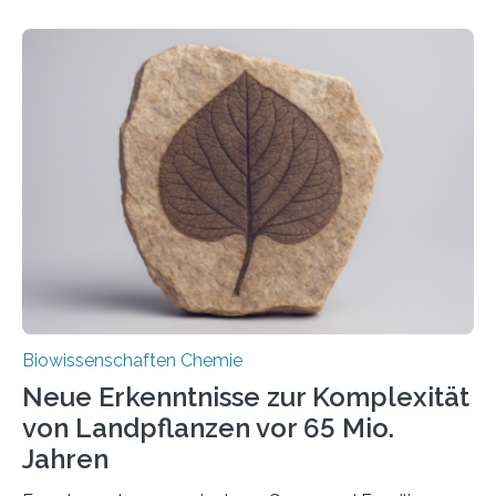
ihr Inneres transportiert werden. Ein Forschungsteam
der Ruhr-Universität Bochum um Prof. Dr. Ralf Erdmann
und Dr. Ismaila Francis Yusuf hat nun einen bislang
unbekannten Qualitätskontrollmechanismus des
peroxisomalen Proteintransports in der Bäckerhefe
Saccharomyces cerevisiae entdeckt, der für die
Funktionsfähigkeit der Organellen entscheidend ist. Die
Studie wurde am 28. Oktober 2025 in der
Fachzeitschrift…
Biowissenschaften Chemie
Neue Erkenntnisse zur Komplexität
von Landpflanzen vor 65 Mio.
Jahren