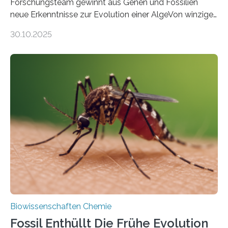
Forschungsteam gewinnt aus Genen und Fossilien
neue Erkenntnisse zur Evolution einer AlgeVon winzigen
Moosen über filigrane Farne bis zu riesigen Bäumen –
30.10.2025
Landpflanzen zählen zu den komplexesten
fotosynthetischen Organismen der Erde. Ihre
Geschichte beginnt jedoch eher unscheinbar: bei
Grünalgen, die vor Hunderten von Millionen Jahren
lebten. Unter den Vorfahren sticht eine Gruppe heraus,
die noch heute in der Natur vorkommt: die
Süßwasseralge Coleochaetophyceae. Einige Arten
dieser Gruppe bilden aus Zellfäden dichte Geflechte
mit scheibenförmiger Gestalt. Was auffällig ist: Die
nächsten…
Biowissenschaften Chemie
Fossil Enthüllt Die Frühe Evolution