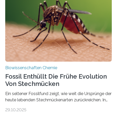
Grünalgen, die vor Hunderten von Millionen Jahren
lebten. Unter den Vorfahren sticht eine Gruppe heraus,
die noch heute in der Natur vorkommt: die
Süßwasseralge Coleochaetophyceae. Einige Arten
dieser Gruppe bilden aus Zellfäden dichte Geflechte
mit scheibenförmiger Gestalt. Was auffällig ist: Die
nächsten…
Biowissenschaften Chemie
Fossil Enthüllt Die Frühe Evolution
Von Stechmücken
Ein seltener Fossilfund zeigt, wie weit die Ursprünge der
heute lebenden Stechmückenarten zurückreichen. In
99 Millionen Jahre altem Bernstein entdeckten LMU-
29.10.2025
Forschende die bisher älteste bekannte Stechmücken-