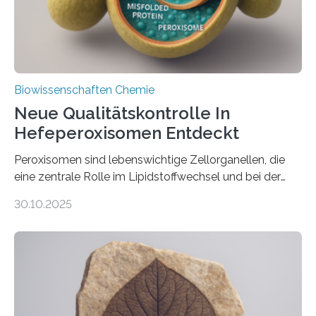
Biowissenschaften Chemie
Neue Qualitätskontrolle In
Hefeperoxisomen Entdeckt
Peroxisomen sind lebenswichtige Zellorganellen, die
eine zentrale Rolle im Lipidstoffwechsel und bei der
Entgiftung von Zellen spielen. Damit sie ihre Aufgaben
30.10.2025
erfüllen können, müssen zahlreiche Enzyme präzise in
ihr Inneres transportiert werden. Ein Forschungsteam
der Ruhr-Universität Bochum um Prof. Dr. Ralf Erdmann
und Dr. Ismaila Francis Yusuf hat nun einen bislang
unbekannten Qualitätskontrollmechanismus des
peroxisomalen Proteintransports in der Bäckerhefe
Saccharomyces cerevisiae entdeckt, der für die