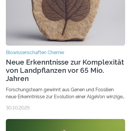
Funktionsfähigkeit der Organellen entscheidend ist. Die
Studie wurde am 28. Oktober 2025 in der
Fachzeitschrift…
Biowissenschaften Chemie
Neue Erkenntnisse zur Komplexität
von Landpflanzen vor 65 Mio.
Jahren
Forschungsteam gewinnt aus Genen und Fossilien
neue Erkenntnisse zur Evolution einer AlgeVon winzigen
Moosen über filigrane Farne bis zu riesigen Bäumen –
30.10.2025
Landpflanzen zählen zu den komplexesten
fotosynthetischen Organismen der Erde. Ihre
Geschichte beginnt jedoch eher unscheinbar: bei