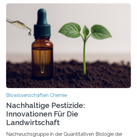
Larve. Das kreidezeitliche Fossil stammt aus der
Region Kachin in Myanmar und hat sich in
ausgezeichnetem Zustand erhalten. Es konnte als neue
Art einer neuen Gattung beschrieben werden und trägt
nun den Namen Cretosabethes primaevus. Dieser erste
fossile Nachweis einer Stechmückenlarve in Bernstein
stellt gleichzeitig den ersten Fossilfund einer
Mückenlarve aus dem Mesozoikum dar, denn…
Biowissenschaften Chemie
Nachhaltige Pestizide:
Innovationen Für Die
Landwirtschaft
Nachwuchsgruppe in der Quantitativen Biologie der