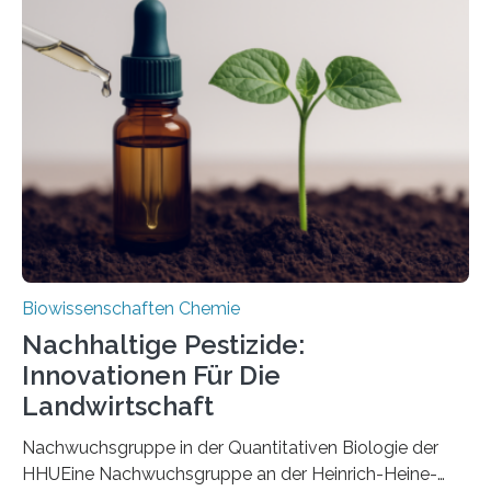
Region Kachin in Myanmar und hat sich in
ausgezeichnetem Zustand erhalten. Es konnte als neue
Art einer neuen Gattung beschrieben werden und trägt
nun den Namen Cretosabethes primaevus. Dieser erste
fossile Nachweis einer Stechmückenlarve in Bernstein
stellt gleichzeitig den ersten Fossilfund einer
Mückenlarve aus dem Mesozoikum dar, denn…
Biowissenschaften Chemie
Nachhaltige Pestizide:
Innovationen Für Die
Landwirtschaft
Nachwuchsgruppe in der Quantitativen Biologie der
HHUEine Nachwuchsgruppe an der Heinrich-Heine-