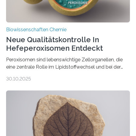
Biowissenschaften Chemie
Neue Qualitätskontrolle In
Hefeperoxisomen Entdeckt
Peroxisomen sind lebenswichtige Zellorganellen, die
eine zentrale Rolle im Lipidstoffwechsel und bei der
Entgiftung von Zellen spielen. Damit sie ihre Aufgaben
30.10.2025
erfüllen können, müssen zahlreiche Enzyme präzise in
ihr Inneres transportiert werden. Ein Forschungsteam
der Ruhr-Universität Bochum um Prof. Dr. Ralf Erdmann
und Dr. Ismaila Francis Yusuf hat nun einen bislang
unbekannten Qualitätskontrollmechanismus des
peroxisomalen Proteintransports in der Bäckerhefe
Saccharomyces cerevisiae entdeckt, der für die
Funktionsfähigkeit der Organellen entscheidend ist. Die