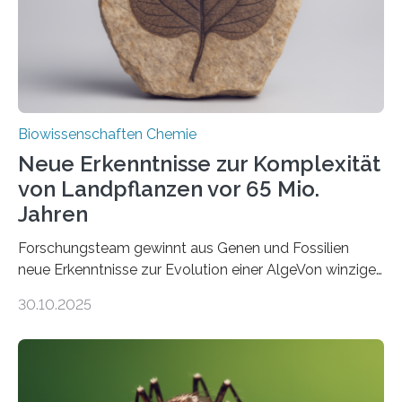
Studie wurde am 28. Oktober 2025 in der
Fachzeitschrift…
Biowissenschaften Chemie
Neue Erkenntnisse zur Komplexität
von Landpflanzen vor 65 Mio.
Jahren
Forschungsteam gewinnt aus Genen und Fossilien
neue Erkenntnisse zur Evolution einer AlgeVon winzigen
Moosen über filigrane Farne bis zu riesigen Bäumen –
30.10.2025
Landpflanzen zählen zu den komplexesten
fotosynthetischen Organismen der Erde. Ihre
Geschichte beginnt jedoch eher unscheinbar: bei
Grünalgen, die vor Hunderten von Millionen Jahren
lebten. Unter den Vorfahren sticht eine Gruppe heraus,