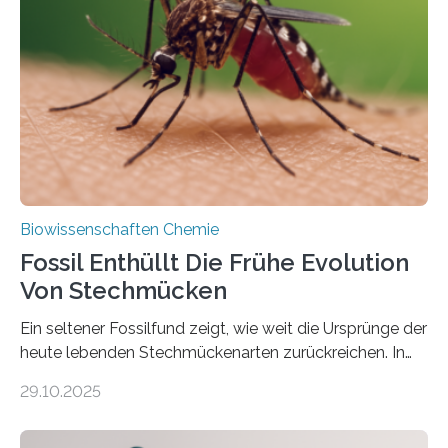
die noch heute in der Natur vorkommt: die
Süßwasseralge Coleochaetophyceae. Einige Arten
dieser Gruppe bilden aus Zellfäden dichte Geflechte
mit scheibenförmiger Gestalt. Was auffällig ist: Die
nächsten…
Biowissenschaften Chemie
Fossil Enthüllt Die Frühe Evolution
Von Stechmücken
Ein seltener Fossilfund zeigt, wie weit die Ursprünge der
heute lebenden Stechmückenarten zurückreichen. In
99 Millionen Jahre altem Bernstein entdeckten LMU-
29.10.2025
Forschende die bisher älteste bekannte Stechmücken-
Larve. Das kreidezeitliche Fossil stammt aus der