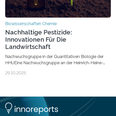
Biowissenschaften Chemie
Nachhaltige Pestizide:
Innovationen Für Die
Landwirtschaft
Nachwuchsgruppe in der Quantitativen Biologie der
HHUEine Nachwuchsgruppe an der Heinrich-Heine-
Universität Düsseldorf (HHU) wird in den kommenden
29.10.2025
fünf Jahren erforschen, wie Bakterien auf
biotechnologischem Weg ein ökologisch verträgliches
Pestizid erzeugen können. Der Wirkstoff stammt dabei
ursprünglich aus einer Pflanze, der Dalmatinischen
Insektenblume. Das Bundesministerium für Forschung,
Technologie und Raumfahrt (BMFTR) fördert das
Projekt im Rahmen der Nationalen