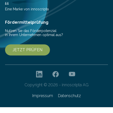
Bioökonomiestrategie mit rund 2,7 Millionen Euro.
Pestizide sind äußerst wichtig, um die globale
Eine Marke von innoscripta
Ernährung zu sichern. Ohne sie besteht die weltweite
Gefahr erheblicher…
Fördermittelprüfung
Nutzen Sie das Förderpotenzial
in Ihrem Unternehmen optimal aus?
JETZT PRÜFEN
Copyright © 2026 - innoscripta AG
Impressum
Datenschutz