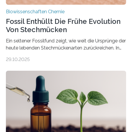
Biowissenschaften Chemie
Fossil Enthüllt Die Frühe Evolution
Von Stechmücken
Ein seltener Fossilfund zeigt, wie weit die Ursprünge der
heute lebenden Stechmückenarten zurückreichen. In
99 Millionen Jahre altem Bernstein entdeckten LMU-
29.10.2025
Forschende die bisher älteste bekannte Stechmücken-
Larve. Das kreidezeitliche Fossil stammt aus der
Region Kachin in Myanmar und hat sich in
ausgezeichnetem Zustand erhalten. Es konnte als neue
Art einer neuen Gattung beschrieben werden und trägt
nun den Namen Cretosabethes primaevus. Dieser erste
fossile Nachweis einer Stechmückenlarve in Bernstein
stellt gleichzeitig den ersten Fossilfund einer
Mückenlarve aus dem Mesozoikum dar, denn…