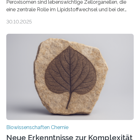
Peroxisomen sind lebenswichtige Zellorganellen, die
eine zentrale Rolle im Lipidstoffwechsel und bei der
Entgiftung von Zellen spielen. Damit sie ihre Aufgaben
30.10.2025
erfüllen können, müssen zahlreiche Enzyme präzise in
ihr Inneres transportiert werden. Ein Forschungsteam
der Ruhr-Universität Bochum um Prof. Dr. Ralf Erdmann
und Dr. Ismaila Francis Yusuf hat nun einen bislang
unbekannten Qualitätskontrollmechanismus des
peroxisomalen Proteintransports in der Bäckerhefe
Saccharomyces cerevisiae entdeckt, der für die
Funktionsfähigkeit der Organellen entscheidend ist. Die
Studie wurde am 28. Oktober 2025 in der
Fachzeitschrift…
Biowissenschaften Chemie
Neue Erkenntnisse zur Komplexität