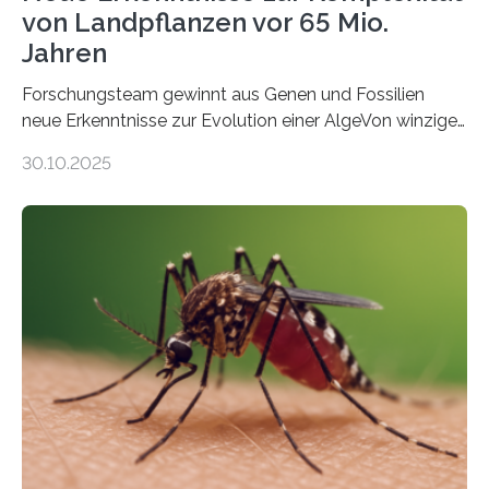
von Landpflanzen vor 65 Mio.
Jahren
Forschungsteam gewinnt aus Genen und Fossilien
neue Erkenntnisse zur Evolution einer AlgeVon winzigen
Moosen über filigrane Farne bis zu riesigen Bäumen –
30.10.2025
Landpflanzen zählen zu den komplexesten
fotosynthetischen Organismen der Erde. Ihre
Geschichte beginnt jedoch eher unscheinbar: bei
Grünalgen, die vor Hunderten von Millionen Jahren
lebten. Unter den Vorfahren sticht eine Gruppe heraus,
die noch heute in der Natur vorkommt: die
Süßwasseralge Coleochaetophyceae. Einige Arten
dieser Gruppe bilden aus Zellfäden dichte Geflechte
mit scheibenförmiger Gestalt. Was auffällig ist: Die
nächsten…