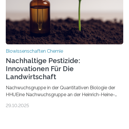
stellt gleichzeitig den ersten Fossilfund einer
Mückenlarve aus dem Mesozoikum dar, denn…
Biowissenschaften Chemie
Nachhaltige Pestizide:
Innovationen Für Die
Landwirtschaft
Nachwuchsgruppe in der Quantitativen Biologie der
HHUEine Nachwuchsgruppe an der Heinrich-Heine-
Universität Düsseldorf (HHU) wird in den kommenden
29.10.2025
fünf Jahren erforschen, wie Bakterien auf
biotechnologischem Weg ein ökologisch verträgliches
Pestizid erzeugen können. Der Wirkstoff stammt dabei