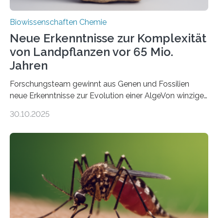
Biowissenschaften Chemie
Neue Erkenntnisse zur Komplexität
von Landpflanzen vor 65 Mio.
Jahren
Forschungsteam gewinnt aus Genen und Fossilien
neue Erkenntnisse zur Evolution einer AlgeVon winzigen
Moosen über filigrane Farne bis zu riesigen Bäumen –
30.10.2025
Landpflanzen zählen zu den komplexesten
fotosynthetischen Organismen der Erde. Ihre
Geschichte beginnt jedoch eher unscheinbar: bei
Grünalgen, die vor Hunderten von Millionen Jahren
lebten. Unter den Vorfahren sticht eine Gruppe heraus,
die noch heute in der Natur vorkommt: die
Süßwasseralge Coleochaetophyceae. Einige Arten
dieser Gruppe bilden aus Zellfäden dichte Geflechte
mit scheibenförmiger Gestalt. Was auffällig ist: Die