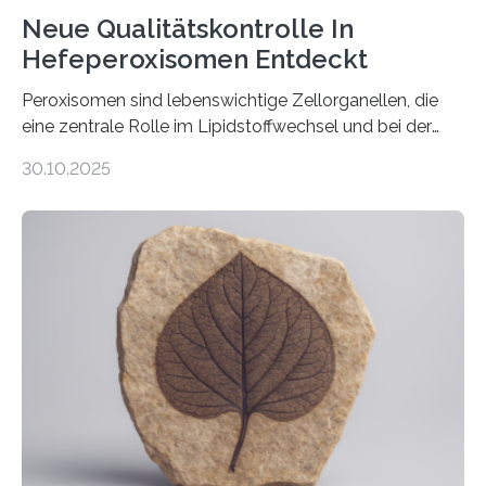
Neue Qualitätskontrolle In
Hefeperoxisomen Entdeckt
Peroxisomen sind lebenswichtige Zellorganellen, die
eine zentrale Rolle im Lipidstoffwechsel und bei der
Entgiftung von Zellen spielen. Damit sie ihre Aufgaben
30.10.2025
erfüllen können, müssen zahlreiche Enzyme präzise in
ihr Inneres transportiert werden. Ein Forschungsteam
der Ruhr-Universität Bochum um Prof. Dr. Ralf Erdmann
und Dr. Ismaila Francis Yusuf hat nun einen bislang
unbekannten Qualitätskontrollmechanismus des
peroxisomalen Proteintransports in der Bäckerhefe
Saccharomyces cerevisiae entdeckt, der für die
Funktionsfähigkeit der Organellen entscheidend ist. Die
Studie wurde am 28. Oktober 2025 in der
Fachzeitschrift…