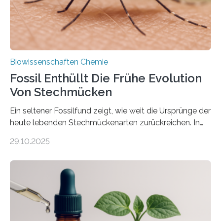
nächsten…
Biowissenschaften Chemie
Fossil Enthüllt Die Frühe Evolution
Von Stechmücken
Ein seltener Fossilfund zeigt, wie weit die Ursprünge der
heute lebenden Stechmückenarten zurückreichen. In
99 Millionen Jahre altem Bernstein entdeckten LMU-
29.10.2025
Forschende die bisher älteste bekannte Stechmücken-
Larve. Das kreidezeitliche Fossil stammt aus der
Region Kachin in Myanmar und hat sich in
ausgezeichnetem Zustand erhalten. Es konnte als neue
Art einer neuen Gattung beschrieben werden und trägt
nun den Namen Cretosabethes primaevus. Dieser erste
fossile Nachweis einer Stechmückenlarve in Bernstein