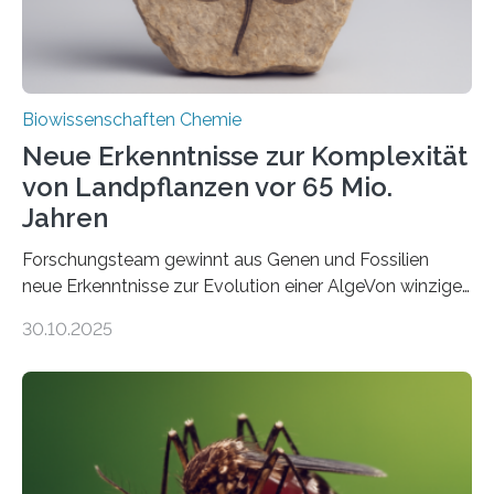
Biowissenschaften Chemie
Neue Erkenntnisse zur Komplexität
von Landpflanzen vor 65 Mio.
Jahren
Forschungsteam gewinnt aus Genen und Fossilien
neue Erkenntnisse zur Evolution einer AlgeVon winzigen
Moosen über filigrane Farne bis zu riesigen Bäumen –
30.10.2025
Landpflanzen zählen zu den komplexesten
fotosynthetischen Organismen der Erde. Ihre
Geschichte beginnt jedoch eher unscheinbar: bei
Grünalgen, die vor Hunderten von Millionen Jahren
lebten. Unter den Vorfahren sticht eine Gruppe heraus,
die noch heute in der Natur vorkommt: die