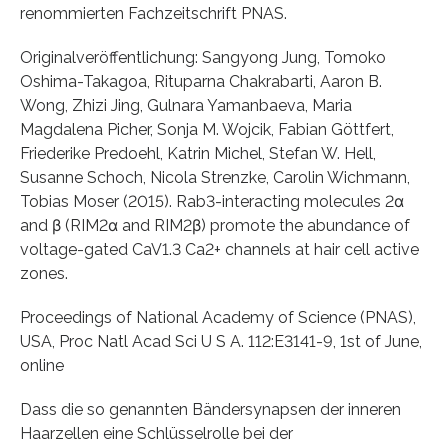
renommierten Fachzeitschrift PNAS.
Originalveröffentlichung: Sangyong Jung, Tomoko
Oshima-Takagoa, Rituparna Chakrabarti, Aaron B.
Wong, Zhizi Jing, Gulnara Yamanbaeva, Maria
Magdalena Picher, Sonja M. Wojcik, Fabian Göttfert,
Friederike Predoehl, Katrin Michel, Stefan W. Hell,
Susanne Schoch, Nicola Strenzke, Carolin Wichmann,
Tobias Moser (2015). Rab3-interacting molecules 2α
and β (RIM2α and RIM2β) promote the abundance of
voltage-gated CaV1.3 Ca2+ channels at hair cell active
zones.
Proceedings of National Academy of Science (PNAS),
USA, Proc Natl Acad Sci U S A. 112:E3141-9, 1st of June,
online
Dass die so genannten Bändersynapsen der inneren
Haarzellen eine Schlüsselrolle bei der