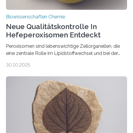
Biowissenschaften Chemie
Neue Qualitätskontrolle In
Hefeperoxisomen Entdeckt
Peroxisomen sind lebenswichtige Zellorganellen, die
eine zentrale Rolle im Lipidstoffwechsel und bei der
Entgiftung von Zellen spielen. Damit sie ihre Aufgaben
30.10.2025
erfüllen können, müssen zahlreiche Enzyme präzise in
ihr Inneres transportiert werden. Ein Forschungsteam
der Ruhr-Universität Bochum um Prof. Dr. Ralf Erdmann
und Dr. Ismaila Francis Yusuf hat nun einen bislang
unbekannten Qualitätskontrollmechanismus des
peroxisomalen Proteintransports in der Bäckerhefe
Saccharomyces cerevisiae entdeckt, der für die
Funktionsfähigkeit der Organellen entscheidend ist. Die
Studie wurde am 28. Oktober 2025 in der
Fachzeitschrift…