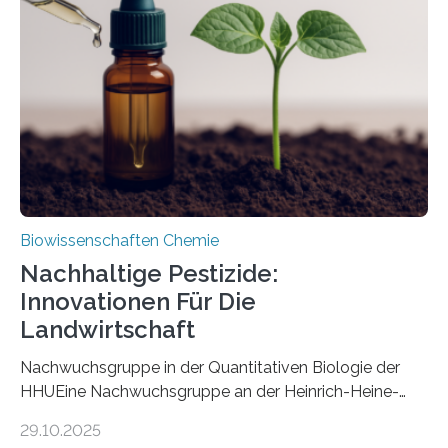
Art einer neuen Gattung beschrieben werden und trägt
nun den Namen Cretosabethes primaevus. Dieser erste
fossile Nachweis einer Stechmückenlarve in Bernstein
stellt gleichzeitig den ersten Fossilfund einer
Mückenlarve aus dem Mesozoikum dar, denn…
Biowissenschaften Chemie
Nachhaltige Pestizide:
Innovationen Für Die
Landwirtschaft
Nachwuchsgruppe in der Quantitativen Biologie der
HHUEine Nachwuchsgruppe an der Heinrich-Heine-
Universität Düsseldorf (HHU) wird in den kommenden
29.10.2025
fünf Jahren erforschen, wie Bakterien auf