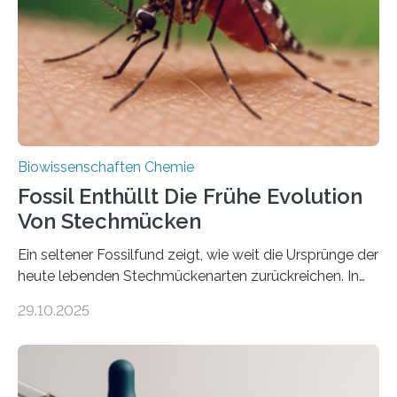
Süßwasseralge Coleochaetophyceae. Einige Arten
dieser Gruppe bilden aus Zellfäden dichte Geflechte
mit scheibenförmiger Gestalt. Was auffällig ist: Die
nächsten…
Biowissenschaften Chemie
Fossil Enthüllt Die Frühe Evolution
Von Stechmücken
Ein seltener Fossilfund zeigt, wie weit die Ursprünge der
heute lebenden Stechmückenarten zurückreichen. In
99 Millionen Jahre altem Bernstein entdeckten LMU-
29.10.2025
Forschende die bisher älteste bekannte Stechmücken-
Larve. Das kreidezeitliche Fossil stammt aus der
Region Kachin in Myanmar und hat sich in
ausgezeichnetem Zustand erhalten. Es konnte als neue