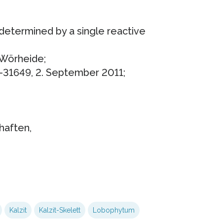
s determined by a single reactive
 Wörheide;
8-31649, 2. September 2011;
haften,
Kalzit
Kalzit-Skelett
Lobophytum