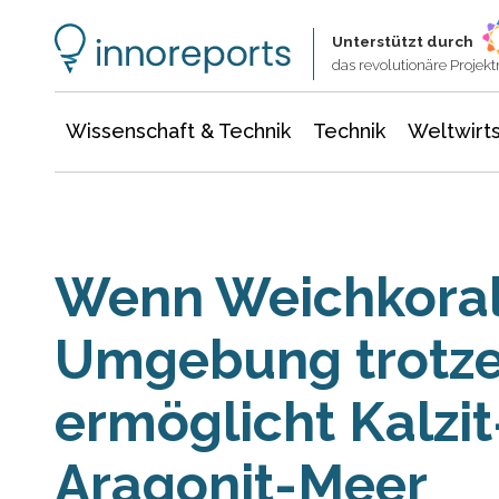
Wissenschaft & Technik
Informationstechnologie
Energie & Elektrotechnik
Unterstützt durch
das revolutionäre Proje
Wissenschaft & Technik
Technik
Weltwirts
Wenn Weichkorall
Umgebung trotze
ermöglicht Kalzit
Aragonit-Meer