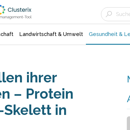
Landwirtschaft & Umwelt
Gesundheit &
Agrar- Forstwissenschaften
Biowissenschafte
Unternehmensmeldungen
Ökologie Umwelt- Naturschutz
ktmanagement-Tool
chaft
Landwirtschaft & Umwelt
Gesundheit & L
en ihrer
n – Protein
-Skelett in