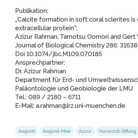
Publikation:
„Calcite formation in soft coral sclerites i
extracellular protein”;
Azizur Rahman, Tamotsu Oomori and Gert
Journal of Biological Chemistry 286: 3163
Doi 10.1074/jbc.M109.070185
Ansprechpartner:
Dr. Azizur Rahman
Department für Erd- und Umweltwissensc
Paläontologie und Geobiologie der LMU
Tel.: 089 / 2180 – 6711
E-Mail: a.rahman@lrz.uni-muenchen.de
Aragonit
Aragonit-Meer
Azizur
Humboldt-Stiftung