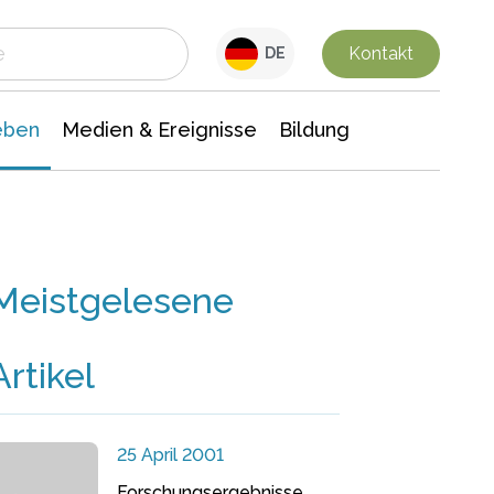
 Leben
Medien & Ereignisse
Interdisziplinäre Forschung
Veranstaltungsnachrichten
n Chemie
Gesellschaftswissenschaften
Kontakt
DE
eben
Medien & Ereignisse
Bildung
Meistgelesene
Artikel
25 April 2001
Forschungsergebnisse