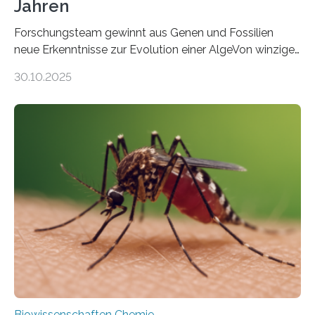
Jahren
Forschungsteam gewinnt aus Genen und Fossilien
neue Erkenntnisse zur Evolution einer AlgeVon winzigen
Moosen über filigrane Farne bis zu riesigen Bäumen –
30.10.2025
Landpflanzen zählen zu den komplexesten
fotosynthetischen Organismen der Erde. Ihre
Geschichte beginnt jedoch eher unscheinbar: bei
Grünalgen, die vor Hunderten von Millionen Jahren
lebten. Unter den Vorfahren sticht eine Gruppe heraus,
die noch heute in der Natur vorkommt: die
Süßwasseralge Coleochaetophyceae. Einige Arten
dieser Gruppe bilden aus Zellfäden dichte Geflechte
mit scheibenförmiger Gestalt. Was auffällig ist: Die
nächsten…
Biowissenschaften Chemie