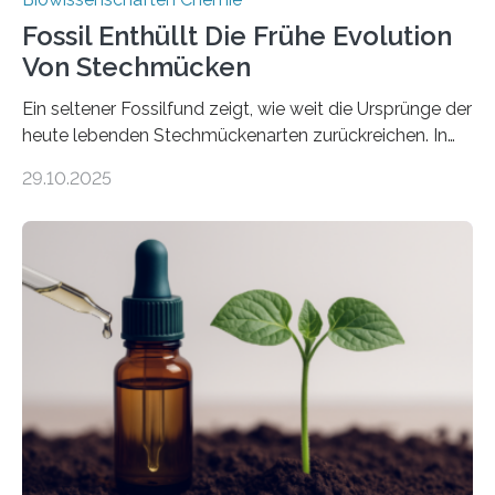
Fossil Enthüllt Die Frühe Evolution
Von Stechmücken
Ein seltener Fossilfund zeigt, wie weit die Ursprünge der
heute lebenden Stechmückenarten zurückreichen. In
99 Millionen Jahre altem Bernstein entdeckten LMU-
29.10.2025
Forschende die bisher älteste bekannte Stechmücken-
Larve. Das kreidezeitliche Fossil stammt aus der
Region Kachin in Myanmar und hat sich in
ausgezeichnetem Zustand erhalten. Es konnte als neue
Art einer neuen Gattung beschrieben werden und trägt
nun den Namen Cretosabethes primaevus. Dieser erste
fossile Nachweis einer Stechmückenlarve in Bernstein
stellt gleichzeitig den ersten Fossilfund einer
Mückenlarve aus dem Mesozoikum dar, denn…