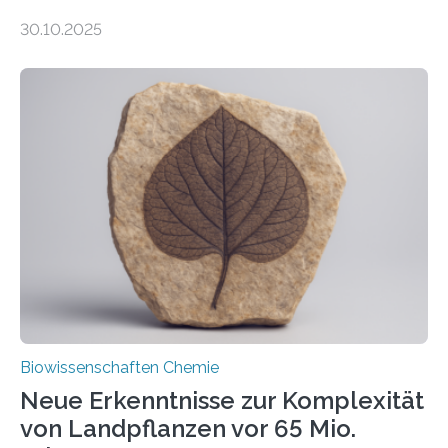
Entgiftung von Zellen spielen. Damit sie ihre Aufgaben
30.10.2025
erfüllen können, müssen zahlreiche Enzyme präzise in
ihr Inneres transportiert werden. Ein Forschungsteam
der Ruhr-Universität Bochum um Prof. Dr. Ralf Erdmann
und Dr. Ismaila Francis Yusuf hat nun einen bislang
unbekannten Qualitätskontrollmechanismus des
peroxisomalen Proteintransports in der Bäckerhefe
Saccharomyces cerevisiae entdeckt, der für die
Funktionsfähigkeit der Organellen entscheidend ist. Die
Studie wurde am 28. Oktober 2025 in der
Fachzeitschrift…
Biowissenschaften Chemie
Neue Erkenntnisse zur Komplexität
von Landpflanzen vor 65 Mio.