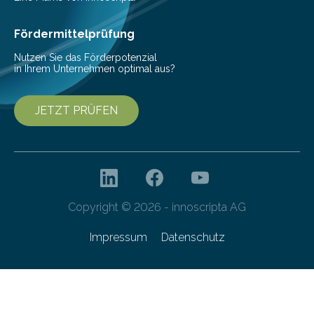
Ernährung zu sichern. Ohne sie besteht die weltweite
Gefahr erheblicher…
Fördermittelprüfung
Nutzen Sie das Förderpotenzial
in Ihrem Unternehmen optimal aus?
JETZT PRÜFEN
Copyright © 2026 - innoscripta AG
Impressum
Datenschutz