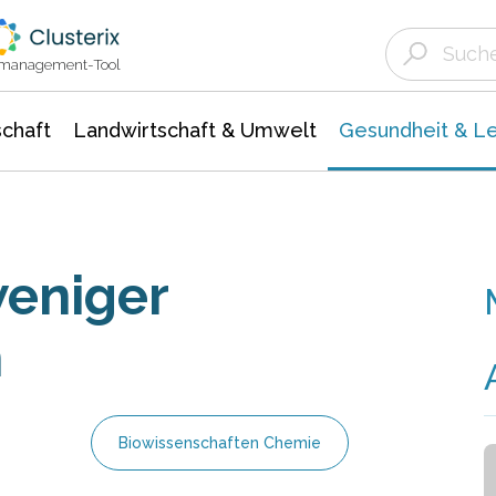
Landwirtschaft & Umwelt
Gesundheit &
Agrar- Forstwissenschaften
Biowissenschafte
Unternehmensmeldungen
Ökologie Umwelt- Naturschutz
ktmanagement-Tool
chaft
Landwirtschaft & Umwelt
Gesundheit & L
weniger
n
Biowissenschaften Chemie