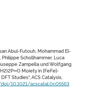
assan Abul-Futouh, Mohammad El-
, Philippe Schollhammer, Luca
 Giuseppe Zampella und Wolfgang
H2)2P═O Moiety in [FeFe]-
DFT Studies“, ACS Catalysis,
g/doi/10.1021/acscatal.0c05563