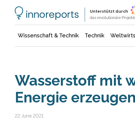
Wissenschaft & Technik
Informationstechnologie
Energie & Elektrotechnik
Unterstützt durch
das revolutionäre Proje
Wissenschaft & Technik
Technik
Weltwirts
Wasserstoff mit 
Energie erzeuge
22 June 2021