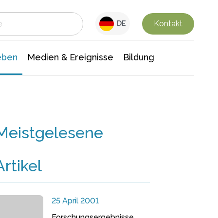
 Leben
Medien & Ereignisse
Interdisziplinäre Forschung
Veranstaltungsnachrichten
n Chemie
Gesellschaftswissenschaften
Kontakt
DE
eben
Medien & Ereignisse
Bildung
Meistgelesene
Artikel
25 April 2001
Forschungsergebnisse