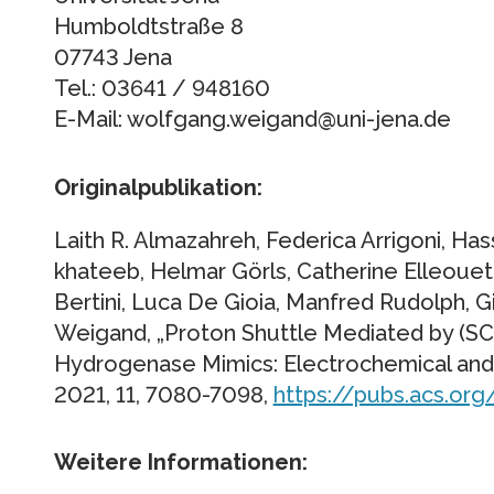
Humboldtstraße 8
07743 Jena
Tel.: 03641 / 948160
E-Mail: wolfgang.weigand@uni-jena.de
Originalpublikation:
Laith R. Almazahreh, Federica Arrigoni, H
khateeb, Helmar Görls, Catherine Elleouet
Bertini, Luca De Gioia, Manfred Rudolph,
Weigand, „Proton Shuttle Mediated by (SC
Hydrogenase Mimics: Electrochemical and 
2021, 11, 7080-7098,
https://pubs.acs.or
Weitere Informationen: