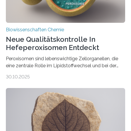
Biowissenschaften Chemie
Neue Qualitätskontrolle In
Hefeperoxisomen Entdeckt
Peroxisomen sind lebenswichtige Zellorganellen, die
eine zentrale Rolle im Lipidstoffwechsel und bei der
Entgiftung von Zellen spielen. Damit sie ihre Aufgaben
30.10.2025
erfüllen können, müssen zahlreiche Enzyme präzise in
ihr Inneres transportiert werden. Ein Forschungsteam
der Ruhr-Universität Bochum um Prof. Dr. Ralf Erdmann
und Dr. Ismaila Francis Yusuf hat nun einen bislang
unbekannten Qualitätskontrollmechanismus des
peroxisomalen Proteintransports in der Bäckerhefe
Saccharomyces cerevisiae entdeckt, der für die
Funktionsfähigkeit der Organellen entscheidend ist. Die