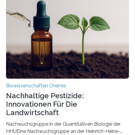
Region Kachin in Myanmar und hat sich in
ausgezeichnetem Zustand erhalten. Es konnte als neue
Art einer neuen Gattung beschrieben werden und trägt
nun den Namen Cretosabethes primaevus. Dieser erste
fossile Nachweis einer Stechmückenlarve in Bernstein
stellt gleichzeitig den ersten Fossilfund einer
Mückenlarve aus dem Mesozoikum dar, denn…
Biowissenschaften Chemie
Nachhaltige Pestizide:
Innovationen Für Die
Landwirtschaft
Nachwuchsgruppe in der Quantitativen Biologie der
HHUEine Nachwuchsgruppe an der Heinrich-Heine-