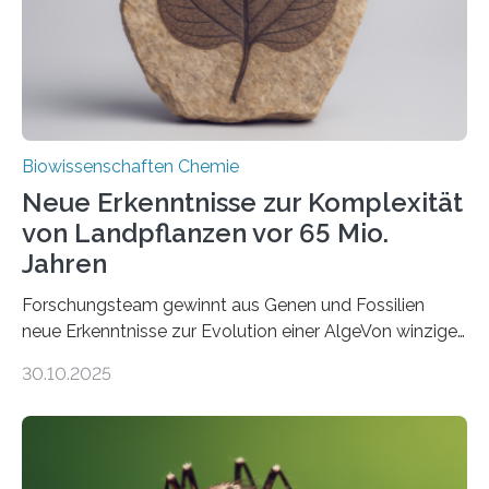
Studie wurde am 28. Oktober 2025 in der
Fachzeitschrift…
Biowissenschaften Chemie
Neue Erkenntnisse zur Komplexität
von Landpflanzen vor 65 Mio.
Jahren
Forschungsteam gewinnt aus Genen und Fossilien
neue Erkenntnisse zur Evolution einer AlgeVon winzigen
Moosen über filigrane Farne bis zu riesigen Bäumen –
30.10.2025
Landpflanzen zählen zu den komplexesten
fotosynthetischen Organismen der Erde. Ihre
Geschichte beginnt jedoch eher unscheinbar: bei
Grünalgen, die vor Hunderten von Millionen Jahren
lebten. Unter den Vorfahren sticht eine Gruppe heraus,