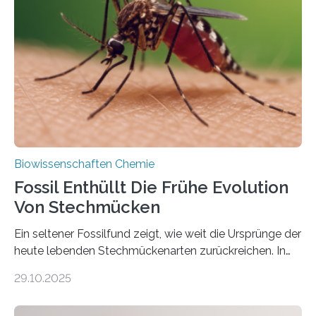
die noch heute in der Natur vorkommt: die
Süßwasseralge Coleochaetophyceae. Einige Arten
dieser Gruppe bilden aus Zellfäden dichte Geflechte
mit scheibenförmiger Gestalt. Was auffällig ist: Die
nächsten…
Biowissenschaften Chemie
Fossil Enthüllt Die Frühe Evolution
Von Stechmücken
Ein seltener Fossilfund zeigt, wie weit die Ursprünge der
heute lebenden Stechmückenarten zurückreichen. In
99 Millionen Jahre altem Bernstein entdeckten LMU-
29.10.2025
Forschende die bisher älteste bekannte Stechmücken-
Larve. Das kreidezeitliche Fossil stammt aus der