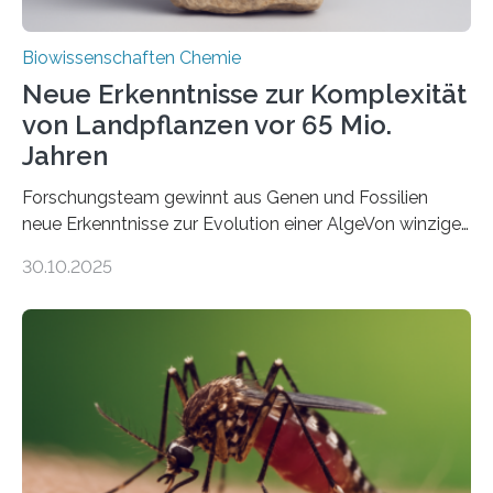
Biowissenschaften Chemie
Neue Erkenntnisse zur Komplexität
von Landpflanzen vor 65 Mio.
Jahren
Forschungsteam gewinnt aus Genen und Fossilien
neue Erkenntnisse zur Evolution einer AlgeVon winzigen
Moosen über filigrane Farne bis zu riesigen Bäumen –
30.10.2025
Landpflanzen zählen zu den komplexesten
fotosynthetischen Organismen der Erde. Ihre
Geschichte beginnt jedoch eher unscheinbar: bei
Grünalgen, die vor Hunderten von Millionen Jahren
lebten. Unter den Vorfahren sticht eine Gruppe heraus,
die noch heute in der Natur vorkommt: die
Süßwasseralge Coleochaetophyceae. Einige Arten
dieser Gruppe bilden aus Zellfäden dichte Geflechte
mit scheibenförmiger Gestalt. Was auffällig ist: Die