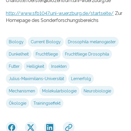
charlotte.foerster@biozentrum.uni-wuerzburg.de
http://www.sfb1047.uni-wuerzburg.de/startseite/
Zur
Homepage des Sonderforschungsbereichs
Biology
Current Biology
Drosophila melanogaster
Dunkelheit
Fruchtfliege
Fruchtfliege Drosophila
Futter
Helligkeit
Insekten
Julius-Maximilians-Universität
Lernerfolg
Mechanismen
Molekularbiologie
Neurobiologie
Ökologie
Trainingseffekt