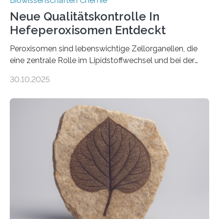
Biowissenschaften Chemie
Neue Qualitätskontrolle In
Hefeperoxisomen Entdeckt
Peroxisomen sind lebenswichtige Zellorganellen, die
eine zentrale Rolle im Lipidstoffwechsel und bei der
Entgiftung von Zellen spielen. Damit sie ihre Aufgaben
30.10.2025
erfüllen können, müssen zahlreiche Enzyme präzise in
ihr Inneres transportiert werden. Ein Forschungsteam
der Ruhr-Universität Bochum um Prof. Dr. Ralf Erdmann
und Dr. Ismaila Francis Yusuf hat nun einen bislang
unbekannten Qualitätskontrollmechanismus des
peroxisomalen Proteintransports in der Bäckerhefe
Saccharomyces cerevisiae entdeckt, der für die
Funktionsfähigkeit der Organellen entscheidend ist. Die
Studie wurde am 28. Oktober 2025 in der
Fachzeitschrift…