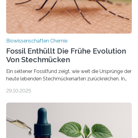
nächsten…
Biowissenschaften Chemie
Fossil Enthüllt Die Frühe Evolution
Von Stechmücken
Ein seltener Fossilfund zeigt, wie weit die Ursprünge der
heute lebenden Stechmückenarten zurückreichen. In
99 Millionen Jahre altem Bernstein entdeckten LMU-
29.10.2025
Forschende die bisher älteste bekannte Stechmücken-
Larve. Das kreidezeitliche Fossil stammt aus der
Region Kachin in Myanmar und hat sich in
ausgezeichnetem Zustand erhalten. Es konnte als neue
Art einer neuen Gattung beschrieben werden und trägt
nun den Namen Cretosabethes primaevus. Dieser erste
fossile Nachweis einer Stechmückenlarve in Bernstein