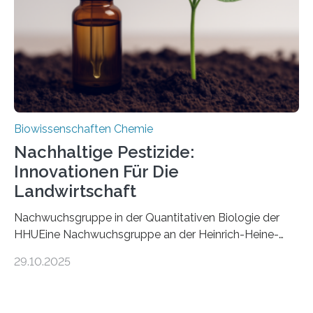
stellt gleichzeitig den ersten Fossilfund einer
Mückenlarve aus dem Mesozoikum dar, denn…
Biowissenschaften Chemie
Nachhaltige Pestizide:
Innovationen Für Die
Landwirtschaft
Nachwuchsgruppe in der Quantitativen Biologie der
HHUEine Nachwuchsgruppe an der Heinrich-Heine-
Universität Düsseldorf (HHU) wird in den kommenden
29.10.2025
fünf Jahren erforschen, wie Bakterien auf
biotechnologischem Weg ein ökologisch verträgliches
Pestizid erzeugen können. Der Wirkstoff stammt dabei