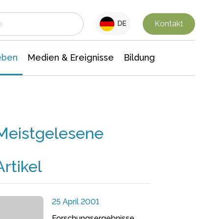
 Leben
Medien & Ereignisse
Interdisziplinäre Forschung
Veranstaltungsnachrichten
n Chemie
Gesellschaftswissenschaften
Kontakt
DE
eben
Medien & Ereignisse
Bildung
Meistgelesene
Artikel
25 April 2001
Forschungsergebnisse