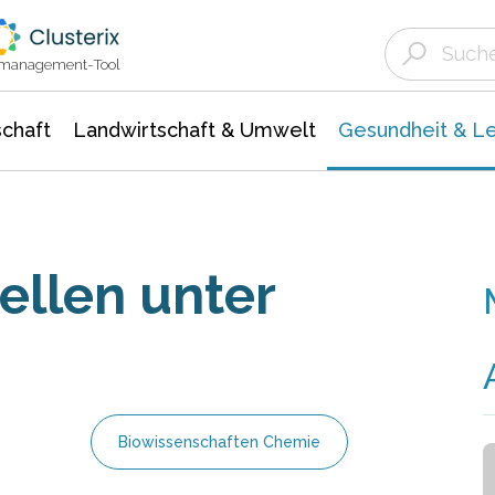
Landwirtschaft & Umwelt
Gesundheit &
Agrar- Forstwissenschaften
Biowissenschafte
Unternehmensmeldungen
Ökologie Umwelt- Naturschutz
ktmanagement-Tool
chaft
Landwirtschaft & Umwelt
Gesundheit & L
ellen unter
Biowissenschaften Chemie