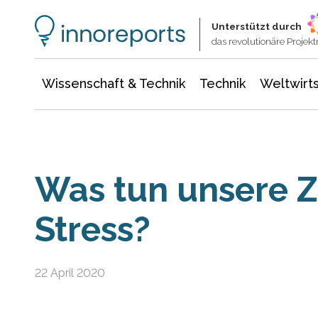
Wissenschaft & Technik
Informationstechnologie
Energie & Elektrotechnik
Unterstützt durch
das revolutionäre Proje
Wissenschaft & Technik
Technik
Weltwirts
Was tun unsere Z
Stress?
22 April 2020