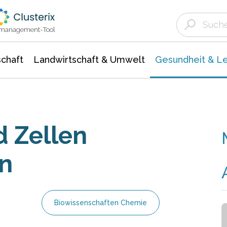
Landwirtschaft & Umwelt
Gesundheit &
Agrar- Forstwissenschaften
Biowissenschafte
Unternehmensmeldungen
Ökologie Umwelt- Naturschutz
ktmanagement-Tool
chaft
Landwirtschaft & Umwelt
Gesundheit & L
 Zellen
n
Biowissenschaften Chemie