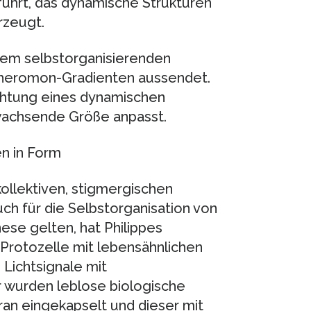
führt, das dynamische Strukturen
rzeugt.
sem selbstorganisierenden
Pheromon-Gradienten aussendet.
richtung eines dynamischen
wachsende Größe anpasst.
en in Form
kollektiven, stigmergischen
h für die Selbstorganisation von
se gelten, hat Philippes
 Protozelle mit lebensähnlichen
 Lichtsignale mit
 wurden leblose biologische
an eingekapselt und dieser mit