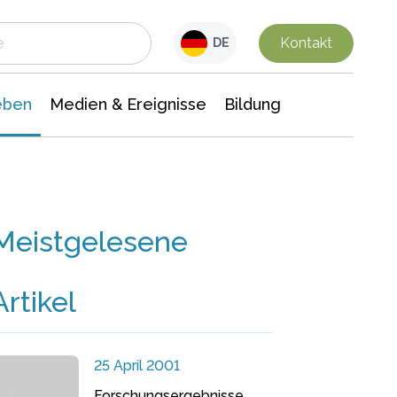
 Leben
Medien & Ereignisse
Interdisziplinäre Forschung
Veranstaltungsnachrichten
n Chemie
Gesellschaftswissenschaften
Kontakt
DE
eben
Medien & Ereignisse
Bildung
Meistgelesene
Artikel
25 April 2001
Forschungsergebnisse