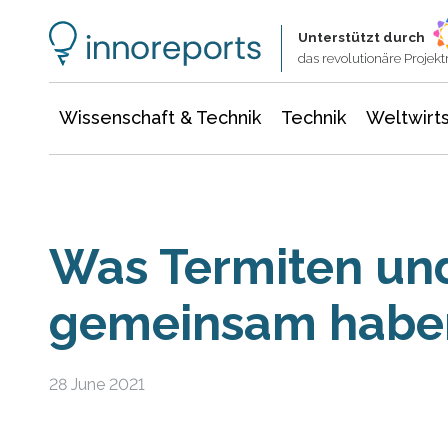
Wissenschaft & Technik
Informationstechnologie
Energie & Elektrotechnik
Unterstützt durch
das revolutionäre Proje
Wissenschaft & Technik
Technik
Weltwirts
Was Termiten und
gemeinsam habe
28 June 2021