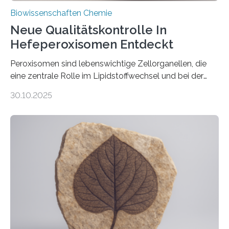
Biowissenschaften Chemie
Neue Qualitätskontrolle In
Hefeperoxisomen Entdeckt
Peroxisomen sind lebenswichtige Zellorganellen, die
eine zentrale Rolle im Lipidstoffwechsel und bei der
Entgiftung von Zellen spielen. Damit sie ihre Aufgaben
30.10.2025
erfüllen können, müssen zahlreiche Enzyme präzise in
ihr Inneres transportiert werden. Ein Forschungsteam
der Ruhr-Universität Bochum um Prof. Dr. Ralf Erdmann
und Dr. Ismaila Francis Yusuf hat nun einen bislang
unbekannten Qualitätskontrollmechanismus des
peroxisomalen Proteintransports in der Bäckerhefe
Saccharomyces cerevisiae entdeckt, der für die
Funktionsfähigkeit der Organellen entscheidend ist. Die
Studie wurde am 28. Oktober 2025 in der
Fachzeitschrift…