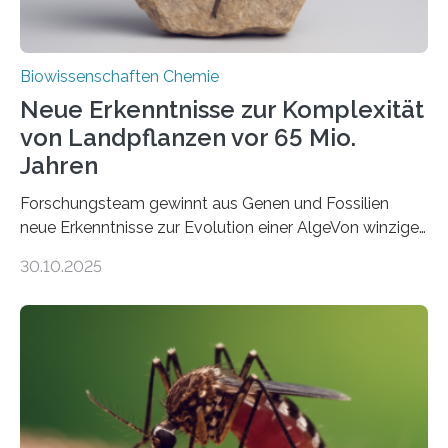
Biowissenschaften Chemie
Neue Erkenntnisse zur Komplexität
von Landpflanzen vor 65 Mio.
Jahren
Forschungsteam gewinnt aus Genen und Fossilien
neue Erkenntnisse zur Evolution einer AlgeVon winzigen
Moosen über filigrane Farne bis zu riesigen Bäumen –
30.10.2025
Landpflanzen zählen zu den komplexesten
fotosynthetischen Organismen der Erde. Ihre
Geschichte beginnt jedoch eher unscheinbar: bei
Grünalgen, die vor Hunderten von Millionen Jahren
lebten. Unter den Vorfahren sticht eine Gruppe heraus,
die noch heute in der Natur vorkommt: die
Süßwasseralge Coleochaetophyceae. Einige Arten
dieser Gruppe bilden aus Zellfäden dichte Geflechte