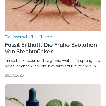
mit scheibenförmiger Gestalt. Was auffällig ist: Die
nächsten…
Biowissenschaften Chemie
Fossil Enthüllt Die Frühe Evolution
Von Stechmücken
Ein seltener Fossilfund zeigt, wie weit die Ursprünge der
heute lebenden Stechmückenarten zurückreichen. In
99 Millionen Jahre altem Bernstein entdeckten LMU-
29.10.2025
Forschende die bisher älteste bekannte Stechmücken-
Larve. Das kreidezeitliche Fossil stammt aus der
Region Kachin in Myanmar und hat sich in
ausgezeichnetem Zustand erhalten. Es konnte als neue
Art einer neuen Gattung beschrieben werden und trägt
nun den Namen Cretosabethes primaevus. Dieser erste