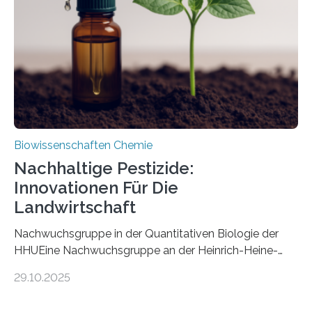
fossile Nachweis einer Stechmückenlarve in Bernstein
stellt gleichzeitig den ersten Fossilfund einer
Mückenlarve aus dem Mesozoikum dar, denn…
Biowissenschaften Chemie
Nachhaltige Pestizide:
Innovationen Für Die
Landwirtschaft
Nachwuchsgruppe in der Quantitativen Biologie der
HHUEine Nachwuchsgruppe an der Heinrich-Heine-
Universität Düsseldorf (HHU) wird in den kommenden
29.10.2025
fünf Jahren erforschen, wie Bakterien auf
biotechnologischem Weg ein ökologisch verträgliches