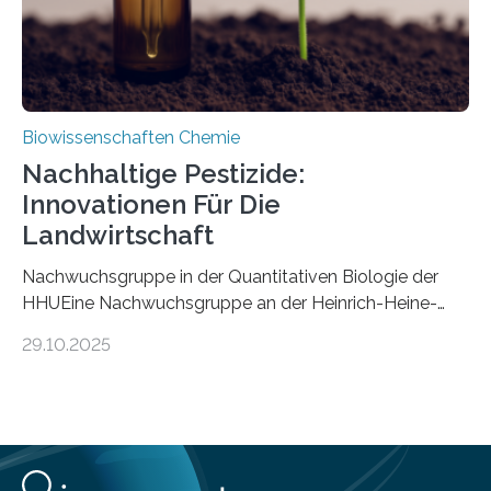
Biowissenschaften Chemie
Nachhaltige Pestizide:
Innovationen Für Die
Landwirtschaft
Nachwuchsgruppe in der Quantitativen Biologie der
HHUEine Nachwuchsgruppe an der Heinrich-Heine-
Universität Düsseldorf (HHU) wird in den kommenden
29.10.2025
fünf Jahren erforschen, wie Bakterien auf
biotechnologischem Weg ein ökologisch verträgliches
Pestizid erzeugen können. Der Wirkstoff stammt dabei
ursprünglich aus einer Pflanze, der Dalmatinischen
Insektenblume. Das Bundesministerium für Forschung,
Technologie und Raumfahrt (BMFTR) fördert das