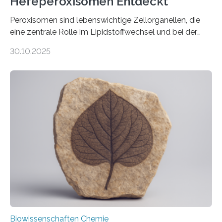
Hefeperoxisomen Entdeckt
Peroxisomen sind lebenswichtige Zellorganellen, die
eine zentrale Rolle im Lipidstoffwechsel und bei der
Entgiftung von Zellen spielen. Damit sie ihre Aufgaben
30.10.2025
erfüllen können, müssen zahlreiche Enzyme präzise in
ihr Inneres transportiert werden. Ein Forschungsteam
der Ruhr-Universität Bochum um Prof. Dr. Ralf Erdmann
und Dr. Ismaila Francis Yusuf hat nun einen bislang
unbekannten Qualitätskontrollmechanismus des
peroxisomalen Proteintransports in der Bäckerhefe
Saccharomyces cerevisiae entdeckt, der für die
Funktionsfähigkeit der Organellen entscheidend ist. Die
Studie wurde am 28. Oktober 2025 in der
Fachzeitschrift…
Biowissenschaften Chemie