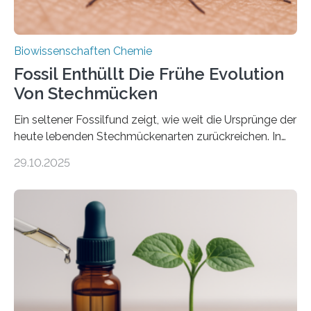
Biowissenschaften Chemie
Fossil Enthüllt Die Frühe Evolution
Von Stechmücken
Ein seltener Fossilfund zeigt, wie weit die Ursprünge der
heute lebenden Stechmückenarten zurückreichen. In
99 Millionen Jahre altem Bernstein entdeckten LMU-
29.10.2025
Forschende die bisher älteste bekannte Stechmücken-
Larve. Das kreidezeitliche Fossil stammt aus der
Region Kachin in Myanmar und hat sich in
ausgezeichnetem Zustand erhalten. Es konnte als neue
Art einer neuen Gattung beschrieben werden und trägt
nun den Namen Cretosabethes primaevus. Dieser erste
fossile Nachweis einer Stechmückenlarve in Bernstein
stellt gleichzeitig den ersten Fossilfund einer
Mückenlarve aus dem Mesozoikum dar, denn…