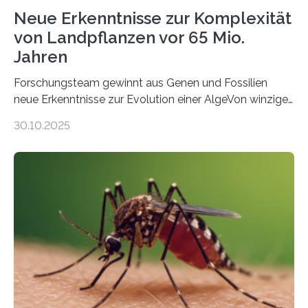
Neue Erkenntnisse zur Komplexität
von Landpflanzen vor 65 Mio.
Jahren
Forschungsteam gewinnt aus Genen und Fossilien
neue Erkenntnisse zur Evolution einer AlgeVon winzigen
Moosen über filigrane Farne bis zu riesigen Bäumen –
30.10.2025
Landpflanzen zählen zu den komplexesten
fotosynthetischen Organismen der Erde. Ihre
Geschichte beginnt jedoch eher unscheinbar: bei
Grünalgen, die vor Hunderten von Millionen Jahren
lebten. Unter den Vorfahren sticht eine Gruppe heraus,
die noch heute in der Natur vorkommt: die
Süßwasseralge Coleochaetophyceae. Einige Arten
dieser Gruppe bilden aus Zellfäden dichte Geflechte
mit scheibenförmiger Gestalt. Was auffällig ist: Die
nächsten…