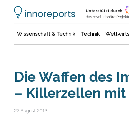
Wissenschaft & Technik
Informationstechnologie
Energie & Elektrotechnik
Unterstützt durch
das revolutionäre Proje
Wissenschaft & Technik
Technik
Weltwirts
Die Waffen des 
– Killerzellen mi
22 August 2013