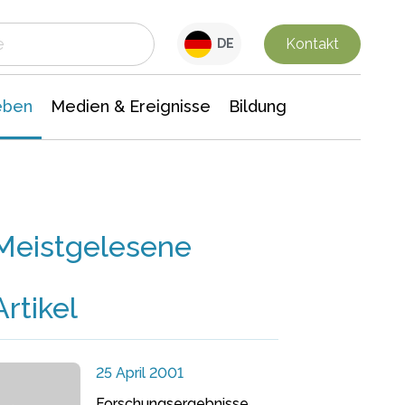
 Leben
Medien & Ereignisse
Interdisziplinäre Forschung
Veranstaltungsnachrichten
n Chemie
Gesellschaftswissenschaften
Kontakt
DE
eben
Medien & Ereignisse
Bildung
Meistgelesene
Artikel
25 April 2001
Forschungsergebnisse