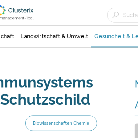
Landwirtschaft & Umwelt
Gesundheit &
Agrar- Forstwissenschaften
Biowissenschafte
Unternehmensmeldungen
Ökologie Umwelt- Naturschutz
ktmanagement-Tool
chaft
Landwirtschaft & Umwelt
Gesundheit & L
Immunsystems
t Schutzschild
Biowissenschaften Chemie