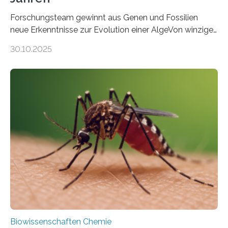
Forschungsteam gewinnt aus Genen und Fossilien
neue Erkenntnisse zur Evolution einer AlgeVon winzigen
Moosen über filigrane Farne bis zu riesigen Bäumen –
30.10.2025
Landpflanzen zählen zu den komplexesten
fotosynthetischen Organismen der Erde. Ihre
Geschichte beginnt jedoch eher unscheinbar: bei
Grünalgen, die vor Hunderten von Millionen Jahren
lebten. Unter den Vorfahren sticht eine Gruppe heraus,
die noch heute in der Natur vorkommt: die
Süßwasseralge Coleochaetophyceae. Einige Arten
dieser Gruppe bilden aus Zellfäden dichte Geflechte
mit scheibenförmiger Gestalt. Was auffällig ist: Die
nächsten…
Biowissenschaften Chemie