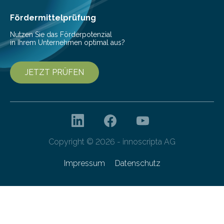
Ernährung zu sichern. Ohne sie besteht die weltweite
Gefahr erheblicher…
Fördermittelprüfung
Nutzen Sie das Förderpotenzial
in Ihrem Unternehmen optimal aus?
JETZT PRÜFEN
Copyright © 2026 - innoscripta AG
Impressum
Datenschutz