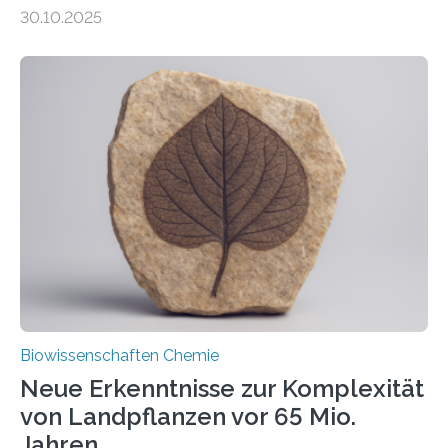
Entgiftung von Zellen spielen. Damit sie ihre Aufgaben
30.10.2025
erfüllen können, müssen zahlreiche Enzyme präzise in
ihr Inneres transportiert werden. Ein Forschungsteam
der Ruhr-Universität Bochum um Prof. Dr. Ralf Erdmann
und Dr. Ismaila Francis Yusuf hat nun einen bislang
unbekannten Qualitätskontrollmechanismus des
peroxisomalen Proteintransports in der Bäckerhefe
Saccharomyces cerevisiae entdeckt, der für die
Funktionsfähigkeit der Organellen entscheidend ist. Die
Studie wurde am 28. Oktober 2025 in der
Fachzeitschrift…
Biowissenschaften Chemie
Neue Erkenntnisse zur Komplexität
von Landpflanzen vor 65 Mio.
Jahren