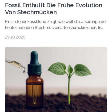
Fossil Enthüllt Die Frühe Evolution
Von Stechmücken
Ein seltener Fossilfund zeigt, wie weit die Ursprünge der
heute lebenden Stechmückenarten zurückreichen. In
99 Millionen Jahre altem Bernstein entdeckten LMU-
29.10.2025
Forschende die bisher älteste bekannte Stechmücken-
Larve. Das kreidezeitliche Fossil stammt aus der
Region Kachin in Myanmar und hat sich in
ausgezeichnetem Zustand erhalten. Es konnte als neue
Art einer neuen Gattung beschrieben werden und trägt
nun den Namen Cretosabethes primaevus. Dieser erste
fossile Nachweis einer Stechmückenlarve in Bernstein
stellt gleichzeitig den ersten Fossilfund einer
Mückenlarve aus dem Mesozoikum dar, denn…