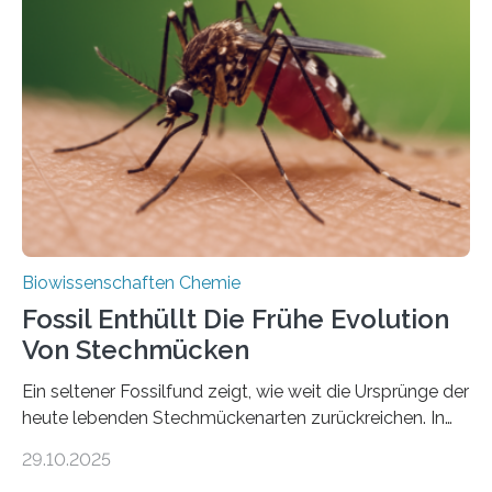
Grünalgen, die vor Hunderten von Millionen Jahren
lebten. Unter den Vorfahren sticht eine Gruppe heraus,
die noch heute in der Natur vorkommt: die
Süßwasseralge Coleochaetophyceae. Einige Arten
dieser Gruppe bilden aus Zellfäden dichte Geflechte
mit scheibenförmiger Gestalt. Was auffällig ist: Die
nächsten…
Biowissenschaften Chemie
Fossil Enthüllt Die Frühe Evolution
Von Stechmücken
Ein seltener Fossilfund zeigt, wie weit die Ursprünge der
heute lebenden Stechmückenarten zurückreichen. In
99 Millionen Jahre altem Bernstein entdeckten LMU-
29.10.2025
Forschende die bisher älteste bekannte Stechmücken-