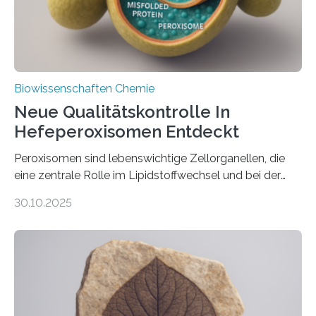
Biowissenschaften Chemie
Neue Qualitätskontrolle In
Hefeperoxisomen Entdeckt
Peroxisomen sind lebenswichtige Zellorganellen, die
eine zentrale Rolle im Lipidstoffwechsel und bei der
Entgiftung von Zellen spielen. Damit sie ihre Aufgaben
30.10.2025
erfüllen können, müssen zahlreiche Enzyme präzise in
ihr Inneres transportiert werden. Ein Forschungsteam
der Ruhr-Universität Bochum um Prof. Dr. Ralf Erdmann
und Dr. Ismaila Francis Yusuf hat nun einen bislang
unbekannten Qualitätskontrollmechanismus des
peroxisomalen Proteintransports in der Bäckerhefe
Saccharomyces cerevisiae entdeckt, der für die