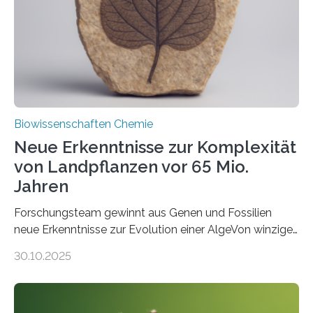
Funktionsfähigkeit der Organellen entscheidend ist. Die
Studie wurde am 28. Oktober 2025 in der
Fachzeitschrift…
Biowissenschaften Chemie
Neue Erkenntnisse zur Komplexität
von Landpflanzen vor 65 Mio.
Jahren
Forschungsteam gewinnt aus Genen und Fossilien
neue Erkenntnisse zur Evolution einer AlgeVon winzigen
Moosen über filigrane Farne bis zu riesigen Bäumen –
30.10.2025
Landpflanzen zählen zu den komplexesten
fotosynthetischen Organismen der Erde. Ihre
Geschichte beginnt jedoch eher unscheinbar: bei