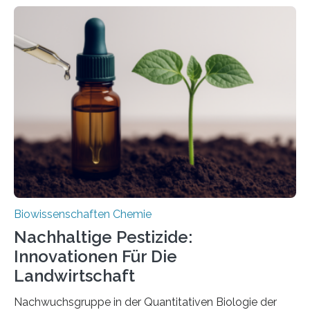
Larve. Das kreidezeitliche Fossil stammt aus der
Region Kachin in Myanmar und hat sich in
ausgezeichnetem Zustand erhalten. Es konnte als neue
Art einer neuen Gattung beschrieben werden und trägt
nun den Namen Cretosabethes primaevus. Dieser erste
fossile Nachweis einer Stechmückenlarve in Bernstein
stellt gleichzeitig den ersten Fossilfund einer
Mückenlarve aus dem Mesozoikum dar, denn…
Biowissenschaften Chemie
Nachhaltige Pestizide:
Innovationen Für Die
Landwirtschaft
Nachwuchsgruppe in der Quantitativen Biologie der