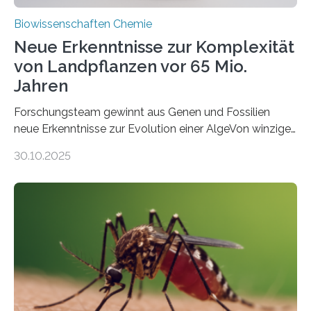
Biowissenschaften Chemie
Neue Erkenntnisse zur Komplexität
von Landpflanzen vor 65 Mio.
Jahren
Forschungsteam gewinnt aus Genen und Fossilien
neue Erkenntnisse zur Evolution einer AlgeVon winzigen
Moosen über filigrane Farne bis zu riesigen Bäumen –
30.10.2025
Landpflanzen zählen zu den komplexesten
fotosynthetischen Organismen der Erde. Ihre
Geschichte beginnt jedoch eher unscheinbar: bei
Grünalgen, die vor Hunderten von Millionen Jahren
lebten. Unter den Vorfahren sticht eine Gruppe heraus,
die noch heute in der Natur vorkommt: die
Süßwasseralge Coleochaetophyceae. Einige Arten
dieser Gruppe bilden aus Zellfäden dichte Geflechte
mit scheibenförmiger Gestalt. Was auffällig ist: Die