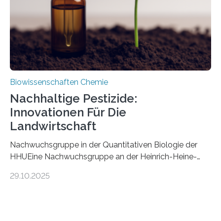
stellt gleichzeitig den ersten Fossilfund einer
Mückenlarve aus dem Mesozoikum dar, denn…
Biowissenschaften Chemie
Nachhaltige Pestizide:
Innovationen Für Die
Landwirtschaft
Nachwuchsgruppe in der Quantitativen Biologie der
HHUEine Nachwuchsgruppe an der Heinrich-Heine-
Universität Düsseldorf (HHU) wird in den kommenden
29.10.2025
fünf Jahren erforschen, wie Bakterien auf
biotechnologischem Weg ein ökologisch verträgliches
Pestizid erzeugen können. Der Wirkstoff stammt dabei
ursprünglich aus einer Pflanze, der Dalmatinischen