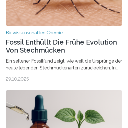
nächsten…
Biowissenschaften Chemie
Fossil Enthüllt Die Frühe Evolution
Von Stechmücken
Ein seltener Fossilfund zeigt, wie weit die Ursprünge der
heute lebenden Stechmückenarten zurückreichen. In
99 Millionen Jahre altem Bernstein entdeckten LMU-
29.10.2025
Forschende die bisher älteste bekannte Stechmücken-
Larve. Das kreidezeitliche Fossil stammt aus der
Region Kachin in Myanmar und hat sich in
ausgezeichnetem Zustand erhalten. Es konnte als neue
Art einer neuen Gattung beschrieben werden und trägt
nun den Namen Cretosabethes primaevus. Dieser erste
fossile Nachweis einer Stechmückenlarve in Bernstein