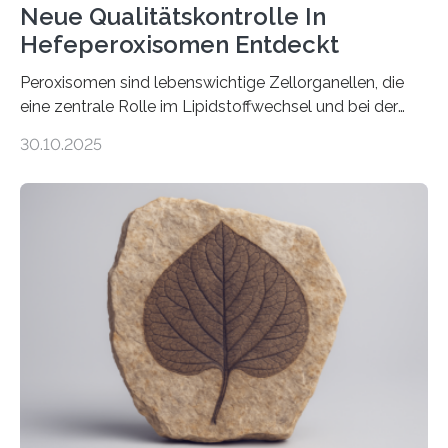
Neue Qualitätskontrolle In
Hefeperoxisomen Entdeckt
Peroxisomen sind lebenswichtige Zellorganellen, die
eine zentrale Rolle im Lipidstoffwechsel und bei der
Entgiftung von Zellen spielen. Damit sie ihre Aufgaben
30.10.2025
erfüllen können, müssen zahlreiche Enzyme präzise in
ihr Inneres transportiert werden. Ein Forschungsteam
der Ruhr-Universität Bochum um Prof. Dr. Ralf Erdmann
und Dr. Ismaila Francis Yusuf hat nun einen bislang
unbekannten Qualitätskontrollmechanismus des
peroxisomalen Proteintransports in der Bäckerhefe
Saccharomyces cerevisiae entdeckt, der für die
Funktionsfähigkeit der Organellen entscheidend ist. Die
Studie wurde am 28. Oktober 2025 in der
Fachzeitschrift…