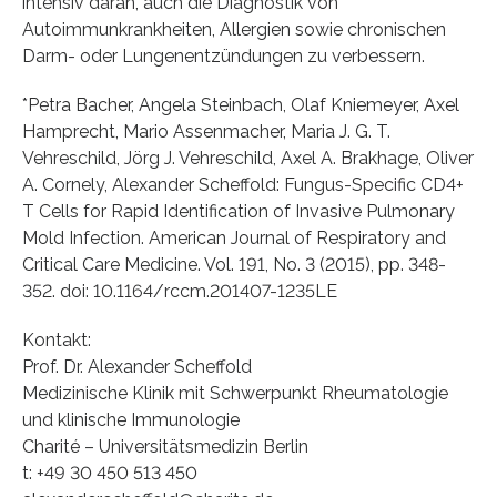
intensiv daran, auch die Diagnostik von
Autoimmunkrankheiten, Allergien sowie chronischen
Darm- oder Lungenentzündungen zu verbessern.
*Petra Bacher, Angela Steinbach, Olaf Kniemeyer, Axel
Hamprecht, Mario Assenmacher, Maria J. G. T.
Vehreschild, Jörg J. Vehreschild, Axel A. Brakhage, Oliver
A. Cornely, Alexander Scheffold: Fungus-Specific CD4+
T Cells for Rapid Identification of Invasive Pulmonary
Mold Infection. American Journal of Respiratory and
Critical Care Medicine. Vol. 191, No. 3 (2015), pp. 348-
352. doi: 10.1164/rccm.201407-1235LE
Kontakt:
Prof. Dr. Alexander Scheffold
Medizinische Klinik mit Schwerpunkt Rheumatologie
und klinische Immunologie
Charité – Universitätsmedizin Berlin
t: +49 30 450 513 450