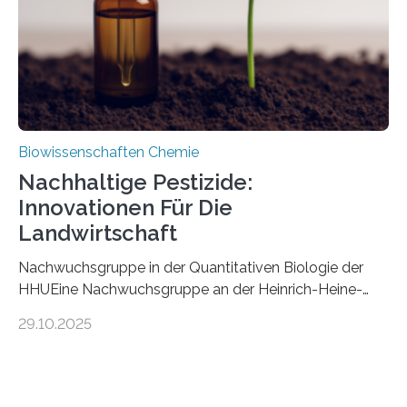
stellt gleichzeitig den ersten Fossilfund einer
Mückenlarve aus dem Mesozoikum dar, denn…
Biowissenschaften Chemie
Nachhaltige Pestizide:
Innovationen Für Die
Landwirtschaft
Nachwuchsgruppe in der Quantitativen Biologie der
HHUEine Nachwuchsgruppe an der Heinrich-Heine-
Universität Düsseldorf (HHU) wird in den kommenden
29.10.2025
fünf Jahren erforschen, wie Bakterien auf
biotechnologischem Weg ein ökologisch verträgliches
Pestizid erzeugen können. Der Wirkstoff stammt dabei
ursprünglich aus einer Pflanze, der Dalmatinischen