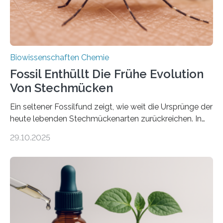
nächsten…
Biowissenschaften Chemie
Fossil Enthüllt Die Frühe Evolution
Von Stechmücken
Ein seltener Fossilfund zeigt, wie weit die Ursprünge der
heute lebenden Stechmückenarten zurückreichen. In
99 Millionen Jahre altem Bernstein entdeckten LMU-
29.10.2025
Forschende die bisher älteste bekannte Stechmücken-
Larve. Das kreidezeitliche Fossil stammt aus der
Region Kachin in Myanmar und hat sich in
ausgezeichnetem Zustand erhalten. Es konnte als neue
Art einer neuen Gattung beschrieben werden und trägt
nun den Namen Cretosabethes primaevus. Dieser erste
fossile Nachweis einer Stechmückenlarve in Bernstein