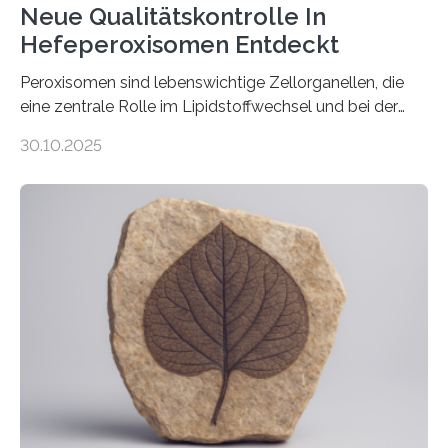
Neue Qualitätskontrolle In
Hefeperoxisomen Entdeckt
Peroxisomen sind lebenswichtige Zellorganellen, die
eine zentrale Rolle im Lipidstoffwechsel und bei der
Entgiftung von Zellen spielen. Damit sie ihre Aufgaben
30.10.2025
erfüllen können, müssen zahlreiche Enzyme präzise in
ihr Inneres transportiert werden. Ein Forschungsteam
der Ruhr-Universität Bochum um Prof. Dr. Ralf Erdmann
und Dr. Ismaila Francis Yusuf hat nun einen bislang
unbekannten Qualitätskontrollmechanismus des
peroxisomalen Proteintransports in der Bäckerhefe
Saccharomyces cerevisiae entdeckt, der für die
Funktionsfähigkeit der Organellen entscheidend ist. Die
Studie wurde am 28. Oktober 2025 in der
Fachzeitschrift…