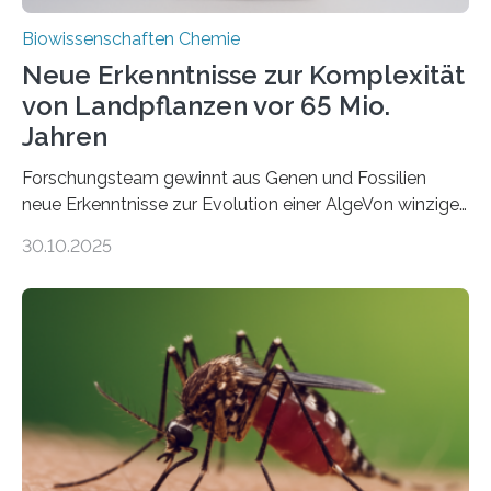
Biowissenschaften Chemie
Neue Erkenntnisse zur Komplexität
von Landpflanzen vor 65 Mio.
Jahren
Forschungsteam gewinnt aus Genen und Fossilien
neue Erkenntnisse zur Evolution einer AlgeVon winzigen
Moosen über filigrane Farne bis zu riesigen Bäumen –
30.10.2025
Landpflanzen zählen zu den komplexesten
fotosynthetischen Organismen der Erde. Ihre
Geschichte beginnt jedoch eher unscheinbar: bei
Grünalgen, die vor Hunderten von Millionen Jahren
lebten. Unter den Vorfahren sticht eine Gruppe heraus,
die noch heute in der Natur vorkommt: die
Süßwasseralge Coleochaetophyceae. Einige Arten
dieser Gruppe bilden aus Zellfäden dichte Geflechte
mit scheibenförmiger Gestalt. Was auffällig ist: Die