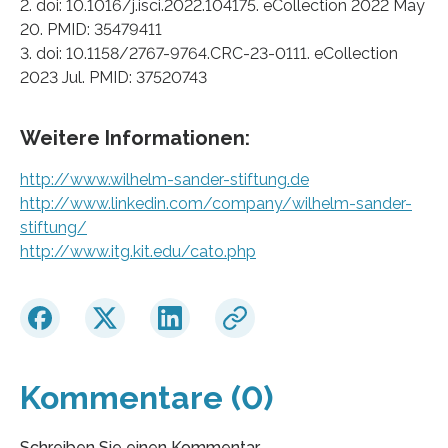
2. doi: 10.1016/j.isci.2022.104175. eCollection 2022 May
20. PMID: 35479411
3. doi: 10.1158/2767-9764.CRC-23-0111. eCollection
2023 Jul. PMID: 37520743
Weitere Informationen:
http://www.wilhelm-sander-stiftung.de
http://www.linkedin.com/company/wilhelm-sander-
stiftung/
http://www.itg.kit.edu/cato.php
Kommentare (0)
Schreiben Sie einen Kommentar