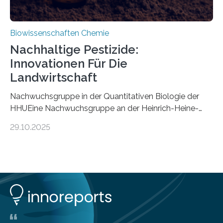
Biowissenschaften Chemie
Nachhaltige Pestizide:
Innovationen Für Die
Landwirtschaft
Nachwuchsgruppe in der Quantitativen Biologie der
HHUEine Nachwuchsgruppe an der Heinrich-Heine-
Universität Düsseldorf (HHU) wird in den kommenden
29.10.2025
fünf Jahren erforschen, wie Bakterien auf
biotechnologischem Weg ein ökologisch verträgliches
Pestizid erzeugen können. Der Wirkstoff stammt dabei
ursprünglich aus einer Pflanze, der Dalmatinischen
Insektenblume. Das Bundesministerium für Forschung,
Technologie und Raumfahrt (BMFTR) fördert das
Projekt im Rahmen der Nationalen
Bioökonomiestrategie mit rund 2,7 Millionen Euro.