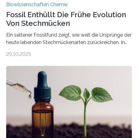
Biowissenschaften Chemie
Fossil Enthüllt Die Frühe Evolution
Von Stechmücken
Ein seltener Fossilfund zeigt, wie weit die Ursprünge der
heute lebenden Stechmückenarten zurückreichen. In
99 Millionen Jahre altem Bernstein entdeckten LMU-
29.10.2025
Forschende die bisher älteste bekannte Stechmücken-
Larve. Das kreidezeitliche Fossil stammt aus der
Region Kachin in Myanmar und hat sich in
ausgezeichnetem Zustand erhalten. Es konnte als neue
Art einer neuen Gattung beschrieben werden und trägt
nun den Namen Cretosabethes primaevus. Dieser erste
fossile Nachweis einer Stechmückenlarve in Bernstein
stellt gleichzeitig den ersten Fossilfund einer
Mückenlarve aus dem Mesozoikum dar, denn…