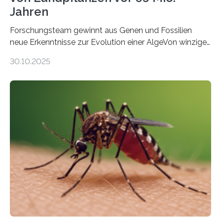
Jahren
Forschungsteam gewinnt aus Genen und Fossilien
neue Erkenntnisse zur Evolution einer AlgeVon winzigen
Moosen über filigrane Farne bis zu riesigen Bäumen –
30.10.2025
Landpflanzen zählen zu den komplexesten
fotosynthetischen Organismen der Erde. Ihre
Geschichte beginnt jedoch eher unscheinbar: bei
Grünalgen, die vor Hunderten von Millionen Jahren
lebten. Unter den Vorfahren sticht eine Gruppe heraus,
die noch heute in der Natur vorkommt: die
Süßwasseralge Coleochaetophyceae. Einige Arten
dieser Gruppe bilden aus Zellfäden dichte Geflechte
mit scheibenförmiger Gestalt. Was auffällig ist: Die
nächsten…