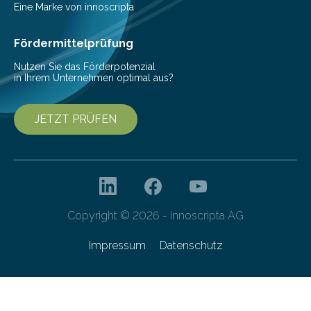
Pestizide sind äußerst wichtig, um die globale
Eine Marke von innoscripta
Ernährung zu sichern. Ohne sie besteht die weltweite
Gefahr erheblicher…
Fördermittelprüfung
Nutzen Sie das Förderpotenzial
in Ihrem Unternehmen optimal aus?
JETZT PRÜFEN
Copyright © 2026 - innoscripta AG
Impressum
Datenschutz