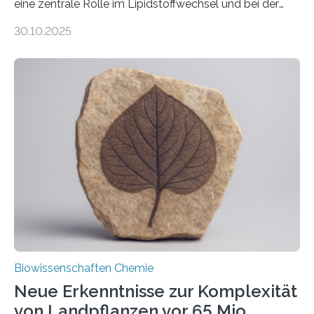
eine zentrale Rolle im Lipidstoffwechsel und bei der
Entgiftung von Zellen spielen. Damit sie ihre Aufgaben
30.10.2025
erfüllen können, müssen zahlreiche Enzyme präzise in
ihr Inneres transportiert werden. Ein Forschungsteam
der Ruhr-Universität Bochum um Prof. Dr. Ralf Erdmann
und Dr. Ismaila Francis Yusuf hat nun einen bislang
unbekannten Qualitätskontrollmechanismus des
peroxisomalen Proteintransports in der Bäckerhefe
Saccharomyces cerevisiae entdeckt, der für die
Funktionsfähigkeit der Organellen entscheidend ist. Die
Studie wurde am 28. Oktober 2025 in der
Fachzeitschrift…
Biowissenschaften Chemie
Neue Erkenntnisse zur Komplexität
von Landpflanzen vor 65 Mio.