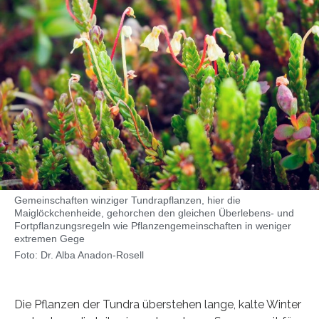
Gemeinschaften winziger Tundrapflanzen, hier die
Maiglöckchenheide, gehorchen den gleichen Überlebens- und
Fortpflanzungsregeln wie Pflanzengemeinschaften in weniger
extremen Gege
Foto: Dr. Alba Anadon-Rosell
Die Pflanzen der Tundra überstehen lange, kalte Winter