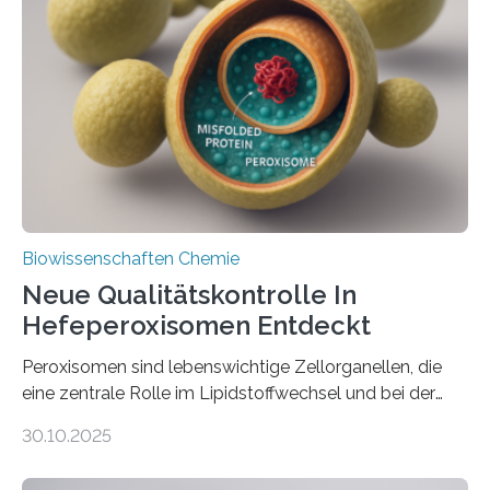
Biowissenschaften Chemie
Neue Qualitätskontrolle In
Hefeperoxisomen Entdeckt
Peroxisomen sind lebenswichtige Zellorganellen, die
eine zentrale Rolle im Lipidstoffwechsel und bei der
Entgiftung von Zellen spielen. Damit sie ihre Aufgaben
30.10.2025
erfüllen können, müssen zahlreiche Enzyme präzise in
ihr Inneres transportiert werden. Ein Forschungsteam