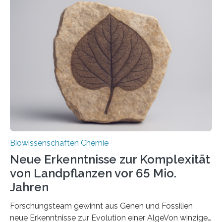
der Ruhr-Universität Bochum um Prof. Dr. Ralf Erdmann
und Dr. Ismaila Francis Yusuf hat nun einen bislang
unbekannten Qualitätskontrollmechanismus des
peroxisomalen Proteintransports in der Bäckerhefe
Saccharomyces cerevisiae entdeckt, der für die
Funktionsfähigkeit der Organellen entscheidend ist. Die
Studie wurde am 28. Oktober 2025 in der
Fachzeitschrift…
Biowissenschaften Chemie
Neue Erkenntnisse zur Komplexität
von Landpflanzen vor 65 Mio.
Jahren
Forschungsteam gewinnt aus Genen und Fossilien
neue Erkenntnisse zur Evolution einer AlgeVon winzigen