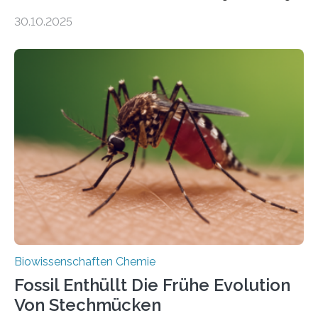
Moosen über filigrane Farne bis zu riesigen Bäumen –
30.10.2025
Landpflanzen zählen zu den komplexesten
fotosynthetischen Organismen der Erde. Ihre
Geschichte beginnt jedoch eher unscheinbar: bei
Grünalgen, die vor Hunderten von Millionen Jahren
lebten. Unter den Vorfahren sticht eine Gruppe heraus,
die noch heute in der Natur vorkommt: die
Süßwasseralge Coleochaetophyceae. Einige Arten
dieser Gruppe bilden aus Zellfäden dichte Geflechte
mit scheibenförmiger Gestalt. Was auffällig ist: Die
nächsten…
Biowissenschaften Chemie
Fossil Enthüllt Die Frühe Evolution
Von Stechmücken