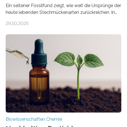
Ein seltener Fossilfund zeigt, wie weit die Ursprünge der
heute lebenden Stechmückenarten zurückreichen. In
99 Millionen Jahre altem Bernstein entdeckten LMU-
29.10.2025
Forschende die bisher älteste bekannte Stechmücken-
Larve. Das kreidezeitliche Fossil stammt aus der
Region Kachin in Myanmar und hat sich in
ausgezeichnetem Zustand erhalten. Es konnte als neue
Art einer neuen Gattung beschrieben werden und trägt
nun den Namen Cretosabethes primaevus. Dieser erste
fossile Nachweis einer Stechmückenlarve in Bernstein
stellt gleichzeitig den ersten Fossilfund einer
Mückenlarve aus dem Mesozoikum dar, denn…
Biowissenschaften Chemie