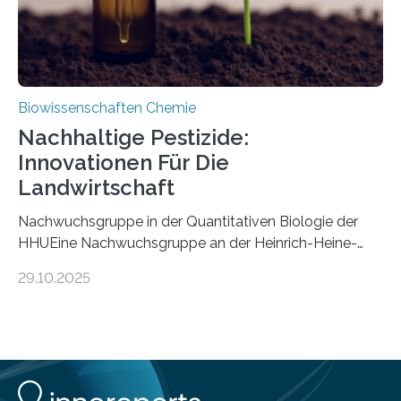
Biowissenschaften Chemie
Nachhaltige Pestizide:
Innovationen Für Die
Landwirtschaft
Nachwuchsgruppe in der Quantitativen Biologie der
HHUEine Nachwuchsgruppe an der Heinrich-Heine-
Universität Düsseldorf (HHU) wird in den kommenden
29.10.2025
fünf Jahren erforschen, wie Bakterien auf
biotechnologischem Weg ein ökologisch verträgliches
Pestizid erzeugen können. Der Wirkstoff stammt dabei
ursprünglich aus einer Pflanze, der Dalmatinischen
Insektenblume. Das Bundesministerium für Forschung,
Technologie und Raumfahrt (BMFTR) fördert das