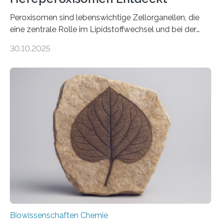
Peroxisomen sind lebenswichtige Zellorganellen, die
eine zentrale Rolle im Lipidstoffwechsel und bei der
Entgiftung von Zellen spielen. Damit sie ihre Aufgaben
30.10.2025
erfüllen können, müssen zahlreiche Enzyme präzise in
ihr Inneres transportiert werden. Ein Forschungsteam
der Ruhr-Universität Bochum um Prof. Dr. Ralf Erdmann
und Dr. Ismaila Francis Yusuf hat nun einen bislang
unbekannten Qualitätskontrollmechanismus des
peroxisomalen Proteintransports in der Bäckerhefe
Saccharomyces cerevisiae entdeckt, der für die
Funktionsfähigkeit der Organellen entscheidend ist. Die
Studie wurde am 28. Oktober 2025 in der
Fachzeitschrift…
Biowissenschaften Chemie