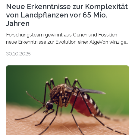
Neue Erkenntnisse zur Komplexität
von Landpflanzen vor 65 Mio.
Jahren
Forschungsteam gewinnt aus Genen und Fossilien
neue Erkenntnisse zur Evolution einer AlgeVon winzigen
Moosen über filigrane Farne bis zu riesigen Bäumen –
30.10.2025
Landpflanzen zählen zu den komplexesten
fotosynthetischen Organismen der Erde. Ihre
Geschichte beginnt jedoch eher unscheinbar: bei
Grünalgen, die vor Hunderten von Millionen Jahren
lebten. Unter den Vorfahren sticht eine Gruppe heraus,
die noch heute in der Natur vorkommt: die
Süßwasseralge Coleochaetophyceae. Einige Arten
dieser Gruppe bilden aus Zellfäden dichte Geflechte
mit scheibenförmiger Gestalt. Was auffällig ist: Die
nächsten…