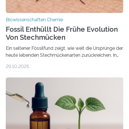
Biowissenschaften Chemie
Fossil Enthüllt Die Frühe Evolution
Von Stechmücken
Ein seltener Fossilfund zeigt, wie weit die Ursprünge der
heute lebenden Stechmückenarten zurückreichen. In
99 Millionen Jahre altem Bernstein entdeckten LMU-
29.10.2025
Forschende die bisher älteste bekannte Stechmücken-
Larve. Das kreidezeitliche Fossil stammt aus der
Region Kachin in Myanmar und hat sich in
ausgezeichnetem Zustand erhalten. Es konnte als neue
Art einer neuen Gattung beschrieben werden und trägt
nun den Namen Cretosabethes primaevus. Dieser erste
fossile Nachweis einer Stechmückenlarve in Bernstein
stellt gleichzeitig den ersten Fossilfund einer
Mückenlarve aus dem Mesozoikum dar, denn…