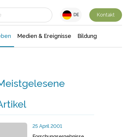
 Leben
Medien & Ereignisse
Interdisziplinäre Forschung
Veranstaltungsnachrichten
n Chemie
Gesellschaftswissenschaften
Kontakt
DE
eben
Medien & Ereignisse
Bildung
Meistgelesene
Artikel
25 April 2001
Forschungsergebnisse