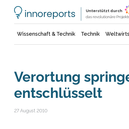
Wissenschaft & Technik
Informationstechnologie
Energie & Elektrotechnik
Unterstützt durch
das revolutionäre Proje
Wissenschaft & Technik
Technik
Weltwirts
Verortung sprin
entschlüsselt
27 August 2010