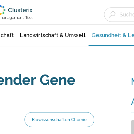
Landwirtschaft & Umwelt
Gesundheit &
Agrar- Forstwissenschaften
Biowissenschafte
Unternehmensmeldungen
Ökologie Umwelt- Naturschutz
ktmanagement-Tool
chaft
Landwirtschaft & Umwelt
Gesundheit & L
gender Gene
Biowissenschaften Chemie