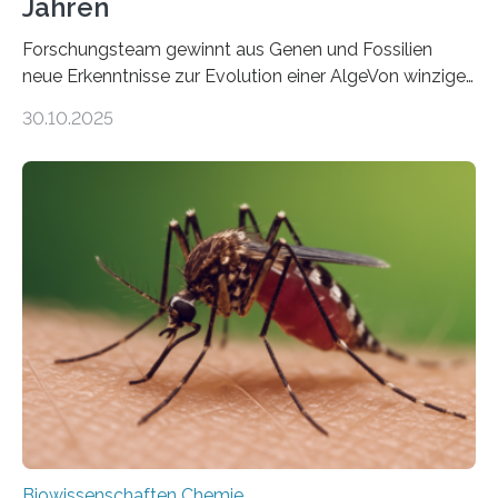
Jahren
Forschungsteam gewinnt aus Genen und Fossilien
neue Erkenntnisse zur Evolution einer AlgeVon winzigen
Moosen über filigrane Farne bis zu riesigen Bäumen –
30.10.2025
Landpflanzen zählen zu den komplexesten
fotosynthetischen Organismen der Erde. Ihre
Geschichte beginnt jedoch eher unscheinbar: bei
Grünalgen, die vor Hunderten von Millionen Jahren
lebten. Unter den Vorfahren sticht eine Gruppe heraus,
die noch heute in der Natur vorkommt: die
Süßwasseralge Coleochaetophyceae. Einige Arten
dieser Gruppe bilden aus Zellfäden dichte Geflechte
mit scheibenförmiger Gestalt. Was auffällig ist: Die
nächsten…
Biowissenschaften Chemie