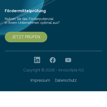
Ernährung zu sichern. Ohne sie besteht die weltweite
Gefahr erheblicher…
Fördermittelprüfung
Nutzen Sie das Förderpotenzial
in Ihrem Unternehmen optimal aus?
JETZT PRÜFEN
Copyright © 2026 - innoscripta AG
Impressum
Datenschutz