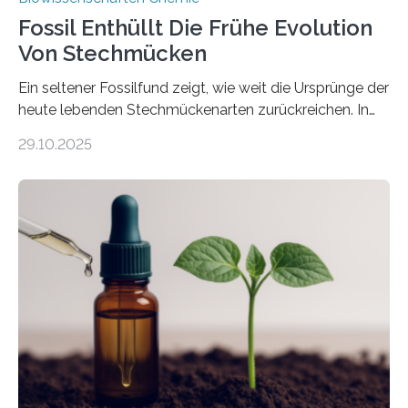
Fossil Enthüllt Die Frühe Evolution
Von Stechmücken
Ein seltener Fossilfund zeigt, wie weit die Ursprünge der
heute lebenden Stechmückenarten zurückreichen. In
99 Millionen Jahre altem Bernstein entdeckten LMU-
29.10.2025
Forschende die bisher älteste bekannte Stechmücken-
Larve. Das kreidezeitliche Fossil stammt aus der
Region Kachin in Myanmar und hat sich in
ausgezeichnetem Zustand erhalten. Es konnte als neue
Art einer neuen Gattung beschrieben werden und trägt
nun den Namen Cretosabethes primaevus. Dieser erste
fossile Nachweis einer Stechmückenlarve in Bernstein
stellt gleichzeitig den ersten Fossilfund einer
Mückenlarve aus dem Mesozoikum dar, denn…