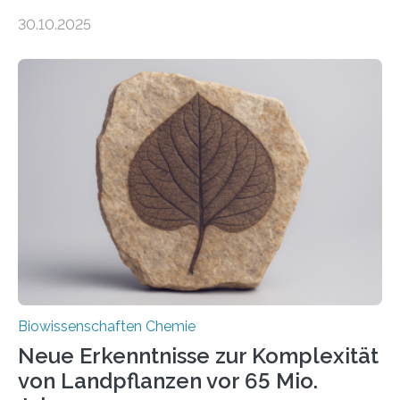
Entgiftung von Zellen spielen. Damit sie ihre Aufgaben
30.10.2025
erfüllen können, müssen zahlreiche Enzyme präzise in
ihr Inneres transportiert werden. Ein Forschungsteam
der Ruhr-Universität Bochum um Prof. Dr. Ralf Erdmann
und Dr. Ismaila Francis Yusuf hat nun einen bislang
unbekannten Qualitätskontrollmechanismus des
peroxisomalen Proteintransports in der Bäckerhefe
Saccharomyces cerevisiae entdeckt, der für die
Funktionsfähigkeit der Organellen entscheidend ist. Die
Studie wurde am 28. Oktober 2025 in der
Fachzeitschrift…
Biowissenschaften Chemie
Neue Erkenntnisse zur Komplexität
von Landpflanzen vor 65 Mio.