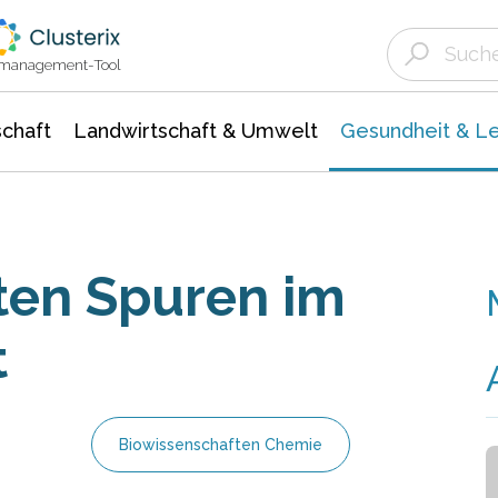
Landwirtschaft & Umwelt
Gesundheit &
Agrar- Forstwissenschaften
Biowissenschafte
Unternehmensmeldungen
Ökologie Umwelt- Naturschutz
ktmanagement-Tool
chaft
Landwirtschaft & Umwelt
Gesundheit & L
ten Spuren im
t
Biowissenschaften Chemie