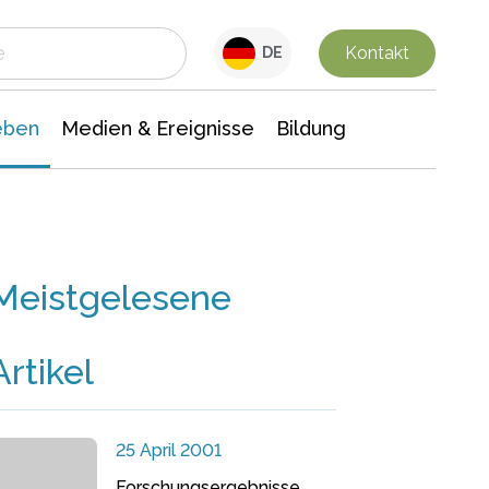
 Leben
Medien & Ereignisse
Interdisziplinäre Forschung
Veranstaltungsnachrichten
n Chemie
Gesellschaftswissenschaften
Kontakt
DE
eben
Medien & Ereignisse
Bildung
Meistgelesene
Artikel
25 April 2001
Forschungsergebnisse