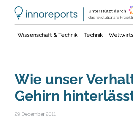
Wissenschaft & Technik
Informationstechnologie
Energie & Elektrotechnik
Unterstützt durch
das revolutionäre Proje
Wissenschaft & Technik
Technik
Weltwirts
Wie unser Verhal
Gehirn hinterläss
29 December 2011