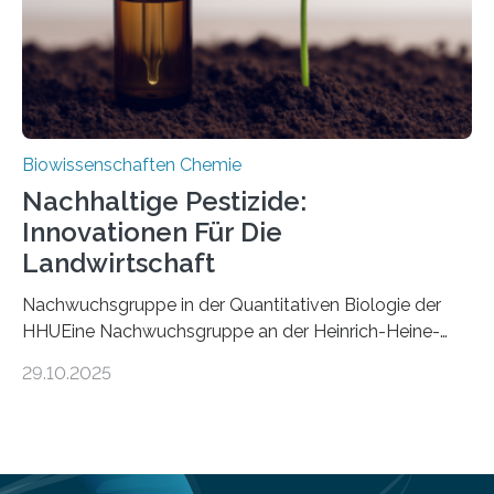
Mückenlarve aus dem Mesozoikum dar, denn…
Biowissenschaften Chemie
Nachhaltige Pestizide:
Innovationen Für Die
Landwirtschaft
Nachwuchsgruppe in der Quantitativen Biologie der
HHUEine Nachwuchsgruppe an der Heinrich-Heine-
Universität Düsseldorf (HHU) wird in den kommenden
29.10.2025
fünf Jahren erforschen, wie Bakterien auf
biotechnologischem Weg ein ökologisch verträgliches
Pestizid erzeugen können. Der Wirkstoff stammt dabei
ursprünglich aus einer Pflanze, der Dalmatinischen
Insektenblume. Das Bundesministerium für Forschung,