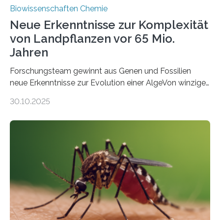
Biowissenschaften Chemie
Neue Erkenntnisse zur Komplexität
von Landpflanzen vor 65 Mio.
Jahren
Forschungsteam gewinnt aus Genen und Fossilien
neue Erkenntnisse zur Evolution einer AlgeVon winzigen
Moosen über filigrane Farne bis zu riesigen Bäumen –
30.10.2025
Landpflanzen zählen zu den komplexesten
fotosynthetischen Organismen der Erde. Ihre
Geschichte beginnt jedoch eher unscheinbar: bei
Grünalgen, die vor Hunderten von Millionen Jahren
lebten. Unter den Vorfahren sticht eine Gruppe heraus,
die noch heute in der Natur vorkommt: die
Süßwasseralge Coleochaetophyceae. Einige Arten
dieser Gruppe bilden aus Zellfäden dichte Geflechte
mit scheibenförmiger Gestalt. Was auffällig ist: Die
nächsten…