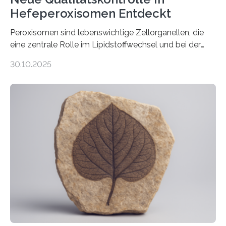
Hefeperoxisomen Entdeckt
Peroxisomen sind lebenswichtige Zellorganellen, die
eine zentrale Rolle im Lipidstoffwechsel und bei der
Entgiftung von Zellen spielen. Damit sie ihre Aufgaben
30.10.2025
erfüllen können, müssen zahlreiche Enzyme präzise in
ihr Inneres transportiert werden. Ein Forschungsteam
der Ruhr-Universität Bochum um Prof. Dr. Ralf Erdmann
und Dr. Ismaila Francis Yusuf hat nun einen bislang
unbekannten Qualitätskontrollmechanismus des
peroxisomalen Proteintransports in der Bäckerhefe
Saccharomyces cerevisiae entdeckt, der für die
Funktionsfähigkeit der Organellen entscheidend ist. Die
Studie wurde am 28. Oktober 2025 in der
Fachzeitschrift…