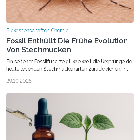
Biowissenschaften Chemie
Fossil Enthüllt Die Frühe Evolution
Von Stechmücken
Ein seltener Fossilfund zeigt, wie weit die Ursprünge der
heute lebenden Stechmückenarten zurückreichen. In
99 Millionen Jahre altem Bernstein entdeckten LMU-
29.10.2025
Forschende die bisher älteste bekannte Stechmücken-
Larve. Das kreidezeitliche Fossil stammt aus der
Region Kachin in Myanmar und hat sich in
ausgezeichnetem Zustand erhalten. Es konnte als neue
Art einer neuen Gattung beschrieben werden und trägt
nun den Namen Cretosabethes primaevus. Dieser erste
fossile Nachweis einer Stechmückenlarve in Bernstein
stellt gleichzeitig den ersten Fossilfund einer