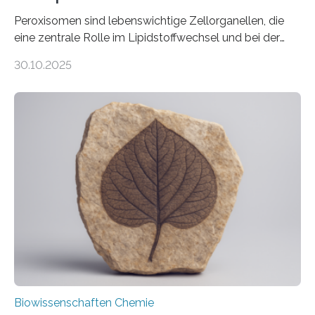
Peroxisomen sind lebenswichtige Zellorganellen, die
eine zentrale Rolle im Lipidstoffwechsel und bei der
Entgiftung von Zellen spielen. Damit sie ihre Aufgaben
30.10.2025
erfüllen können, müssen zahlreiche Enzyme präzise in
ihr Inneres transportiert werden. Ein Forschungsteam
der Ruhr-Universität Bochum um Prof. Dr. Ralf Erdmann
und Dr. Ismaila Francis Yusuf hat nun einen bislang
unbekannten Qualitätskontrollmechanismus des
peroxisomalen Proteintransports in der Bäckerhefe
Saccharomyces cerevisiae entdeckt, der für die
Funktionsfähigkeit der Organellen entscheidend ist. Die
Studie wurde am 28. Oktober 2025 in der
Fachzeitschrift…
Biowissenschaften Chemie