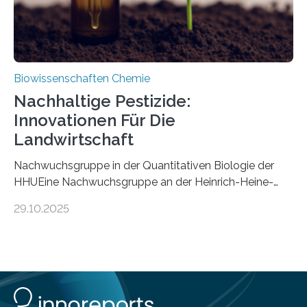
Biowissenschaften Chemie
Nachhaltige Pestizide:
Innovationen Für Die
Landwirtschaft
Nachwuchsgruppe in der Quantitativen Biologie der
HHUEine Nachwuchsgruppe an der Heinrich-Heine-
Universität Düsseldorf (HHU) wird in den kommenden
29.10.2025
fünf Jahren erforschen, wie Bakterien auf
biotechnologischem Weg ein ökologisch verträgliches
Pestizid erzeugen können. Der Wirkstoff stammt dabei
ursprünglich aus einer Pflanze, der Dalmatinischen
Insektenblume. Das Bundesministerium für Forschung,
Technologie und Raumfahrt (BMFTR) fördert das