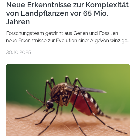
Neue Erkenntnisse zur Komplexität
von Landpflanzen vor 65 Mio.
Jahren
Forschungsteam gewinnt aus Genen und Fossilien
neue Erkenntnisse zur Evolution einer AlgeVon winzigen
Moosen über filigrane Farne bis zu riesigen Bäumen –
30.10.2025
Landpflanzen zählen zu den komplexesten
fotosynthetischen Organismen der Erde. Ihre
Geschichte beginnt jedoch eher unscheinbar: bei
Grünalgen, die vor Hunderten von Millionen Jahren
lebten. Unter den Vorfahren sticht eine Gruppe heraus,
die noch heute in der Natur vorkommt: die
Süßwasseralge Coleochaetophyceae. Einige Arten
dieser Gruppe bilden aus Zellfäden dichte Geflechte
mit scheibenförmiger Gestalt. Was auffällig ist: Die
nächsten…