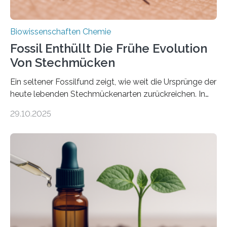
Biowissenschaften Chemie
Fossil Enthüllt Die Frühe Evolution
Von Stechmücken
Ein seltener Fossilfund zeigt, wie weit die Ursprünge der
heute lebenden Stechmückenarten zurückreichen. In
99 Millionen Jahre altem Bernstein entdeckten LMU-
29.10.2025
Forschende die bisher älteste bekannte Stechmücken-
Larve. Das kreidezeitliche Fossil stammt aus der
Region Kachin in Myanmar und hat sich in
ausgezeichnetem Zustand erhalten. Es konnte als neue
Art einer neuen Gattung beschrieben werden und trägt
nun den Namen Cretosabethes primaevus. Dieser erste
fossile Nachweis einer Stechmückenlarve in Bernstein
stellt gleichzeitig den ersten Fossilfund einer
Mückenlarve aus dem Mesozoikum dar, denn…