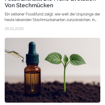
Von Stechmücken
Ein seltener Fossilfund zeigt, wie weit die Ursprünge der
heute lebenden Stechmückenarten zurückreichen. In
99 Millionen Jahre altem Bernstein entdeckten LMU-
29.10.2025
Forschende die bisher älteste bekannte Stechmücken-
Larve. Das kreidezeitliche Fossil stammt aus der
Region Kachin in Myanmar und hat sich in
ausgezeichnetem Zustand erhalten. Es konnte als neue
Art einer neuen Gattung beschrieben werden und trägt
nun den Namen Cretosabethes primaevus. Dieser erste
fossile Nachweis einer Stechmückenlarve in Bernstein
stellt gleichzeitig den ersten Fossilfund einer
Mückenlarve aus dem Mesozoikum dar, denn…