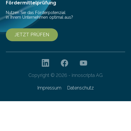
Gefahr erheblicher…
Fördermittelprüfung
Nutzen Sie das Förderpotenzial
in Ihrem Unternehmen optimal aus?
JETZT PRÜFEN
Copyright © 2026 - innoscripta AG
Impressum
Datenschutz