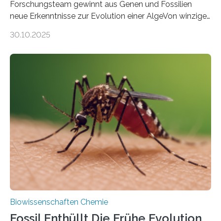
Forschungsteam gewinnt aus Genen und Fossilien
neue Erkenntnisse zur Evolution einer AlgeVon winzigen
Moosen über filigrane Farne bis zu riesigen Bäumen –
30.10.2025
Landpflanzen zählen zu den komplexesten
fotosynthetischen Organismen der Erde. Ihre
Geschichte beginnt jedoch eher unscheinbar: bei
Grünalgen, die vor Hunderten von Millionen Jahren
lebten. Unter den Vorfahren sticht eine Gruppe heraus,
die noch heute in der Natur vorkommt: die
Süßwasseralge Coleochaetophyceae. Einige Arten
dieser Gruppe bilden aus Zellfäden dichte Geflechte
mit scheibenförmiger Gestalt. Was auffällig ist: Die
nächsten…
Biowissenschaften Chemie
Fossil Enthüllt Die Frühe Evolution