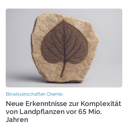
erfüllen können, müssen zahlreiche Enzyme präzise in
ihr Inneres transportiert werden. Ein Forschungsteam
der Ruhr-Universität Bochum um Prof. Dr. Ralf Erdmann
und Dr. Ismaila Francis Yusuf hat nun einen bislang
unbekannten Qualitätskontrollmechanismus des
peroxisomalen Proteintransports in der Bäckerhefe
Saccharomyces cerevisiae entdeckt, der für die
Funktionsfähigkeit der Organellen entscheidend ist. Die
Studie wurde am 28. Oktober 2025 in der
Fachzeitschrift…
Biowissenschaften Chemie
Neue Erkenntnisse zur Komplexität
von Landpflanzen vor 65 Mio.
Jahren