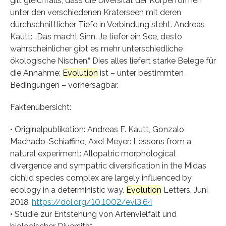
gilt gleichfalls, dass die Diversität der Körperformen
unter den verschiedenen Kraterseen mit deren
durchschnittlicher Tiefe in Verbindung steht. Andreas
Kautt: „Das macht Sinn. Je tiefer ein See, desto
wahrscheinlicher gibt es mehr unterschiedliche
ökologische Nischen.“ Dies alles liefert starke Belege für
die Annahme:
Evolution
ist – unter bestimmten
Bedingungen – vorhersagbar.
Faktenübersicht:
• Originalpublikation: Andreas F. Kautt, Gonzalo
Machado-Schiaffino, Axel Meyer: Lessons from a
natural experiment: Allopatric morphological
divergence and sympatric diversification in the Midas
cichlid species complex are largely influenced by
ecology in a deterministic way.
Evolution
Letters, Juni
2018.
https://doi.org/10.1002/evl3.64
• Studie zur Entstehung von Artenvielfalt und