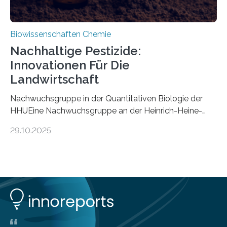
Biowissenschaften Chemie
Nachhaltige Pestizide:
Innovationen Für Die
Landwirtschaft
Nachwuchsgruppe in der Quantitativen Biologie der
HHUEine Nachwuchsgruppe an der Heinrich-Heine-
Universität Düsseldorf (HHU) wird in den kommenden
29.10.2025
fünf Jahren erforschen, wie Bakterien auf
biotechnologischem Weg ein ökologisch verträgliches
Pestizid erzeugen können. Der Wirkstoff stammt dabei
ursprünglich aus einer Pflanze, der Dalmatinischen
Insektenblume. Das Bundesministerium für Forschung,
Technologie und Raumfahrt (BMFTR) fördert das
Projekt im Rahmen der Nationalen
Bioökonomiestrategie mit rund 2,7 Millionen Euro.