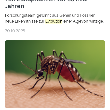
Jahren
Forschungsteam gewinnt aus Genen und Fossilien
neue Erkenntnisse zur
Evolution
einer AlgeVon winzigen
Moosen über filigrane Farne bis zu riesigen Bäumen –
30.10.2025
Landpflanzen zählen zu den komplexesten
fotosynthetischen Organismen der Erde. Ihre
Geschichte beginnt jedoch eher unscheinbar: bei
Grünalgen, die vor Hunderten von Millionen Jahren
lebten. Unter den Vorfahren sticht eine Gruppe heraus,
die noch heute in der Natur vorkommt: die
Süßwasseralge Coleochaetophyceae. Einige Arten
dieser Gruppe bilden aus Zellfäden dichte Geflechte
mit scheibenförmiger Gestalt. Was auffällig ist: Die
nächsten…