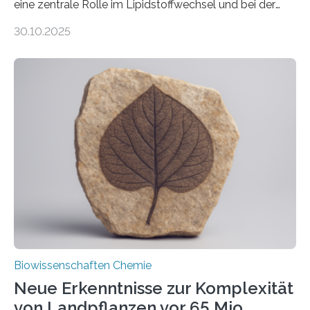
eine zentrale Rolle im Lipidstoffwechsel und bei der
Entgiftung von Zellen spielen. Damit sie ihre Aufgaben
30.10.2025
erfüllen können, müssen zahlreiche Enzyme präzise in
ihr Inneres transportiert werden. Ein Forschungsteam
der Ruhr-Universität Bochum um Prof. Dr. Ralf Erdmann
und Dr. Ismaila Francis Yusuf hat nun einen bislang
unbekannten Qualitätskontrollmechanismus des
peroxisomalen Proteintransports in der Bäckerhefe
Saccharomyces cerevisiae entdeckt, der für die
Funktionsfähigkeit der Organellen entscheidend ist. Die
Studie wurde am 28. Oktober 2025 in der
Fachzeitschrift…
Biowissenschaften Chemie
Neue Erkenntnisse zur Komplexität
von Landpflanzen vor 65 Mio.