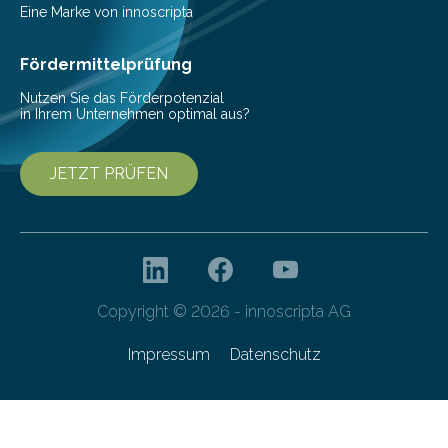
Pestizide sind äußerst wichtig, um die globale
Eine Marke von innoscripta
Ernährung zu sichern. Ohne sie besteht die weltweite
Gefahr erheblicher…
Fördermittelprüfung
Nutzen Sie das Förderpotenzial
in Ihrem Unternehmen optimal aus?
JETZT PRÜFEN
Copyright © 2026 - innoscripta AG
Impressum
Datenschutz