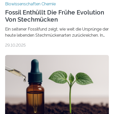
Biowissenschaften Chemie
Fossil Enthüllt Die Frühe Evolution
Von Stechmücken
Ein seltener Fossilfund zeigt, wie weit die Ursprünge der
heute lebenden Stechmückenarten zurückreichen. In
99 Millionen Jahre altem Bernstein entdeckten LMU-
29.10.2025
Forschende die bisher älteste bekannte Stechmücken-
Larve. Das kreidezeitliche Fossil stammt aus der
Region Kachin in Myanmar und hat sich in
ausgezeichnetem Zustand erhalten. Es konnte als neue
Art einer neuen Gattung beschrieben werden und trägt
nun den Namen Cretosabethes primaevus. Dieser erste
fossile Nachweis einer Stechmückenlarve in Bernstein
stellt gleichzeitig den ersten Fossilfund einer
Mückenlarve aus dem Mesozoikum dar, denn…