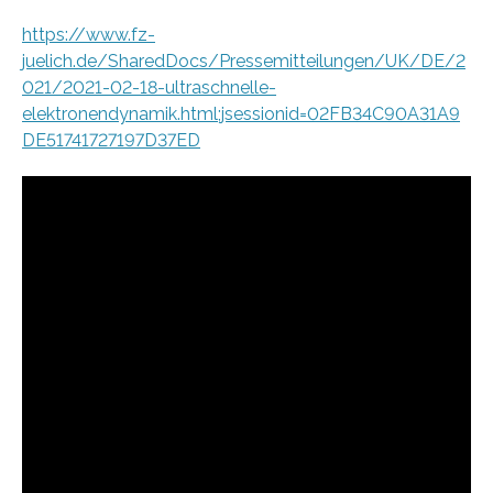
https://www.fz-
juelich.de/SharedDocs/Pressemitteilungen/UK/DE/2
021/2021-02-18-ultraschnelle-
elektronendynamik.html;jsessionid=02FB34C90A31A9
DE51741727197D37ED