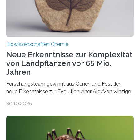
Studie wurde am 28. Oktober 2025 in der
Fachzeitschrift…
Biowissenschaften Chemie
Neue Erkenntnisse zur Komplexität
von Landpflanzen vor 65 Mio.
Jahren
Forschungsteam gewinnt aus Genen und Fossilien
neue Erkenntnisse zur Evolution einer AlgeVon winzigen
Moosen über filigrane Farne bis zu riesigen Bäumen –
30.10.2025
Landpflanzen zählen zu den komplexesten
fotosynthetischen Organismen der Erde. Ihre
Geschichte beginnt jedoch eher unscheinbar: bei
Grünalgen, die vor Hunderten von Millionen Jahren
lebten. Unter den Vorfahren sticht eine Gruppe heraus,