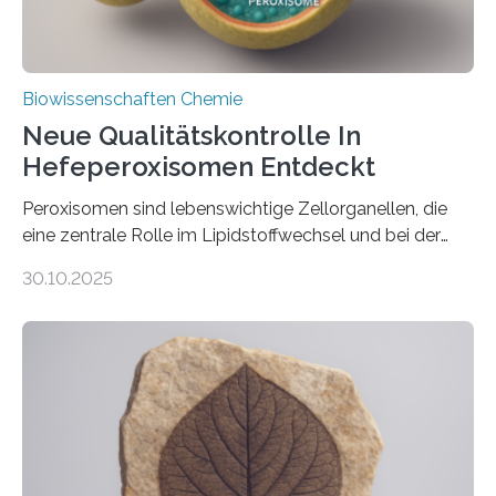
Biowissenschaften Chemie
Neue Qualitätskontrolle In
Hefeperoxisomen Entdeckt
Peroxisomen sind lebenswichtige Zellorganellen, die
eine zentrale Rolle im Lipidstoffwechsel und bei der
Entgiftung von Zellen spielen. Damit sie ihre Aufgaben
30.10.2025
erfüllen können, müssen zahlreiche Enzyme präzise in
ihr Inneres transportiert werden. Ein Forschungsteam
der Ruhr-Universität Bochum um Prof. Dr. Ralf Erdmann
und Dr. Ismaila Francis Yusuf hat nun einen bislang
unbekannten Qualitätskontrollmechanismus des
peroxisomalen Proteintransports in der Bäckerhefe
Saccharomyces cerevisiae entdeckt, der für die
Funktionsfähigkeit der Organellen entscheidend ist. Die