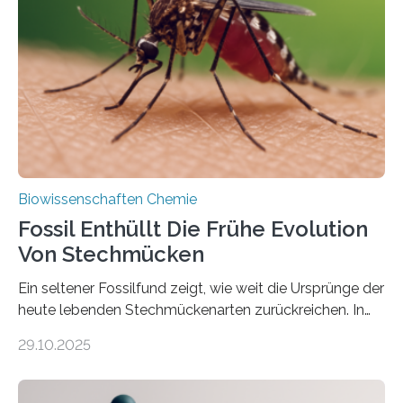
die noch heute in der Natur vorkommt: die
Süßwasseralge Coleochaetophyceae. Einige Arten
dieser Gruppe bilden aus Zellfäden dichte Geflechte
mit scheibenförmiger Gestalt. Was auffällig ist: Die
nächsten…
Biowissenschaften Chemie
Fossil Enthüllt Die Frühe Evolution
Von Stechmücken
Ein seltener Fossilfund zeigt, wie weit die Ursprünge der
heute lebenden Stechmückenarten zurückreichen. In
99 Millionen Jahre altem Bernstein entdeckten LMU-
29.10.2025
Forschende die bisher älteste bekannte Stechmücken-
Larve. Das kreidezeitliche Fossil stammt aus der
Region Kachin in Myanmar und hat sich in