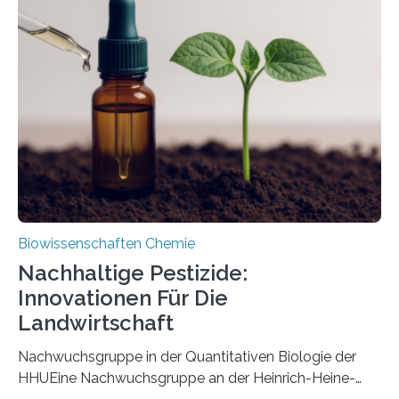
ausgezeichnetem Zustand erhalten. Es konnte als neue
Art einer neuen Gattung beschrieben werden und trägt
nun den Namen Cretosabethes primaevus. Dieser erste
fossile Nachweis einer Stechmückenlarve in Bernstein
stellt gleichzeitig den ersten Fossilfund einer
Mückenlarve aus dem Mesozoikum dar, denn…
Biowissenschaften Chemie
Nachhaltige Pestizide:
Innovationen Für Die
Landwirtschaft
Nachwuchsgruppe in der Quantitativen Biologie der
HHUEine Nachwuchsgruppe an der Heinrich-Heine-