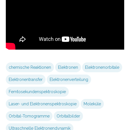
chemische Reaktionen
Elektronen
Elektronenorbitale
Elektronentransfer
Elektronenverteilung
Femtosekundenspektroskopie
Laser- und Elektronenspektroskopie
Moleküle
Orbital-Tomogramme
Orbitalbilder
Ultraschnelle Elektronendynamik