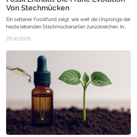
Von Stechmücken
Ein seltener Fossilfund zeigt, wie weit die Ursprünge der
heute lebenden Stechmückenarten zurückreichen. In
99 Millionen Jahre altem Bernstein entdeckten LMU-
29.10.2025
Forschende die bisher älteste bekannte Stechmücken-
Larve. Das kreidezeitliche Fossil stammt aus der
Region Kachin in Myanmar und hat sich in
ausgezeichnetem Zustand erhalten. Es konnte als neue
Art einer neuen Gattung beschrieben werden und trägt
nun den Namen Cretosabethes primaevus. Dieser erste
fossile Nachweis einer Stechmückenlarve in Bernstein
stellt gleichzeitig den ersten Fossilfund einer
Mückenlarve aus dem Mesozoikum dar, denn…