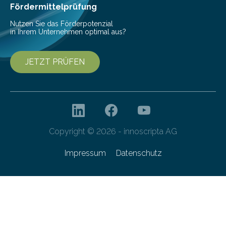
Gefahr erheblicher…
Fördermittelprüfung
Nutzen Sie das Förderpotenzial
in Ihrem Unternehmen optimal aus?
JETZT PRÜFEN
Copyright © 2026 - innoscripta AG
Impressum
Datenschutz