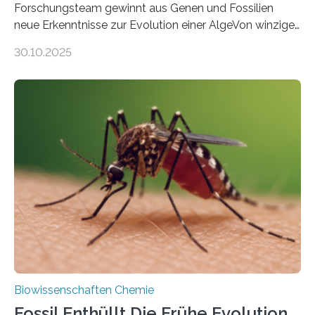
Forschungsteam gewinnt aus Genen und Fossilien
neue Erkenntnisse zur Evolution einer AlgeVon winzigen
Moosen über filigrane Farne bis zu riesigen Bäumen –
30.10.2025
Landpflanzen zählen zu den komplexesten
fotosynthetischen Organismen der Erde. Ihre
Geschichte beginnt jedoch eher unscheinbar: bei
Grünalgen, die vor Hunderten von Millionen Jahren
lebten. Unter den Vorfahren sticht eine Gruppe heraus,
die noch heute in der Natur vorkommt: die
Süßwasseralge Coleochaetophyceae. Einige Arten
dieser Gruppe bilden aus Zellfäden dichte Geflechte
mit scheibenförmiger Gestalt. Was auffällig ist: Die
nächsten…
Biowissenschaften Chemie
Fossil Enthüllt Die Frühe Evolution