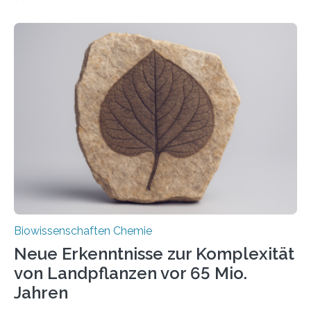
erfüllen können, müssen zahlreiche Enzyme präzise in
ihr Inneres transportiert werden. Ein Forschungsteam
der Ruhr-Universität Bochum um Prof. Dr. Ralf Erdmann
und Dr. Ismaila Francis Yusuf hat nun einen bislang
unbekannten Qualitätskontrollmechanismus des
peroxisomalen Proteintransports in der Bäckerhefe
Saccharomyces cerevisiae entdeckt, der für die
Funktionsfähigkeit der Organellen entscheidend ist. Die
Studie wurde am 28. Oktober 2025 in der
Fachzeitschrift…
Biowissenschaften Chemie
Neue Erkenntnisse zur Komplexität
von Landpflanzen vor 65 Mio.
Jahren