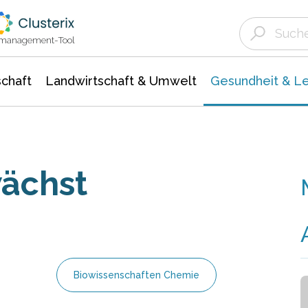
Landwirtschaft & Umwelt
Gesundheit &
Agrar- Forstwissenschaften
Biowissenschafte
Unternehmensmeldungen
Ökologie Umwelt- Naturschutz
ktmanagement-Tool
chaft
Landwirtschaft & Umwelt
Gesundheit & L
ächst
Biowissenschaften Chemie