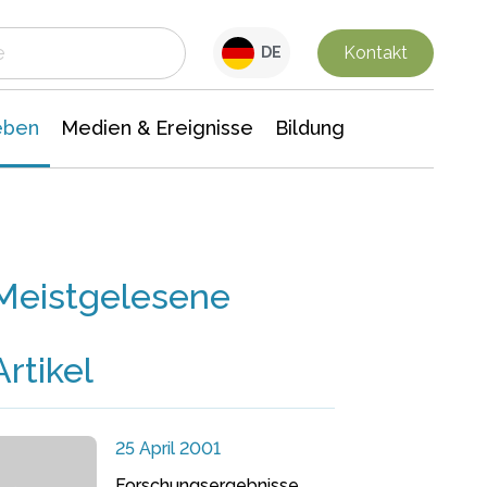
 Leben
Medien & Ereignisse
Interdisziplinäre Forschung
Veranstaltungsnachrichten
n Chemie
Gesellschaftswissenschaften
Kontakt
DE
eben
Medien & Ereignisse
Bildung
Meistgelesene
Artikel
25 April 2001
Forschungsergebnisse