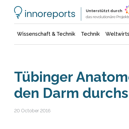
Wissenschaft & Technik
Informationstechnologie
Energie & Elektrotechnik
Unterstützt durch
das revolutionäre Proje
Wissenschaft & Technik
Technik
Weltwirts
Tübinger Anato
den Darm durchsi
20 October 2016