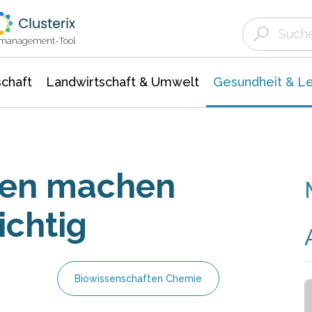
Landwirtschaft & Umwelt
Gesundheit &
Agrar- Forstwissenschaften
Biowissenschafte
Unternehmensmeldungen
Ökologie Umwelt- Naturschutz
ktmanagement-Tool
chaft
Landwirtschaft & Umwelt
Gesundheit & L
men machen
chtig
Biowissenschaften Chemie