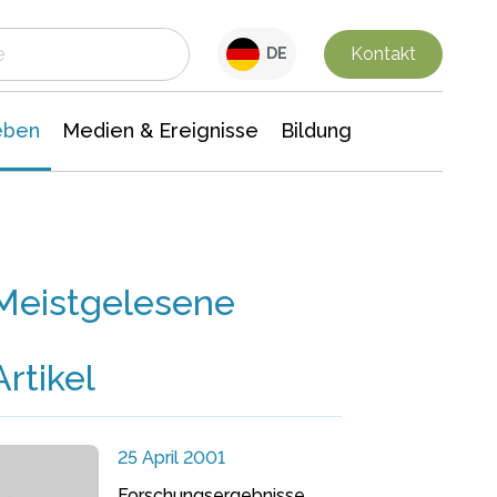
 Leben
Medien & Ereignisse
Interdisziplinäre Forschung
Veranstaltungsnachrichten
n Chemie
Gesellschaftswissenschaften
Kontakt
DE
eben
Medien & Ereignisse
Bildung
Meistgelesene
Artikel
25 April 2001
Forschungsergebnisse