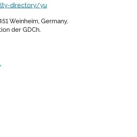
ty-directory/yu
451 Weinheim, Germany.
tion der GDCh.
1