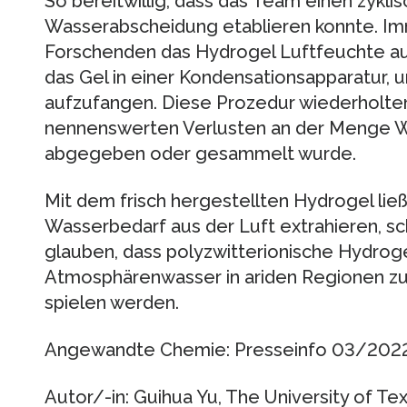
So bereitwillig, dass das Team einen zyklis
Wasserabscheidung etablieren konnte. Imm
Forschenden das Hydrogel Luftfeuchte au
das Gel in einer Kondensationsapparatur,
aufzufangen. Diese Prozedur wiederholten 
nennenswerten Verlusten an der Menge 
abgegeben oder gesammelt wurde.
Mit dem frisch hergestellten Hydrogel ließe
Wasserbedarf aus der Luft extrahieren, sc
glauben, dass polyzwitterionische Hydrog
Atmosphärenwasser in ariden Regionen zuk
spielen werden.
Angewandte Chemie: Presseinfo 03/202
Autor/-in: Guihua Yu, The University of Tex