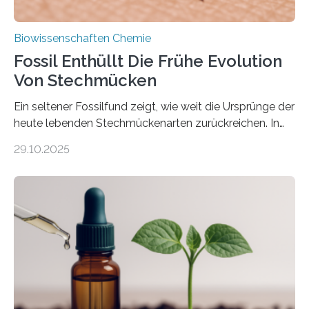
Biowissenschaften Chemie
Fossil Enthüllt Die Frühe Evolution
Von Stechmücken
Ein seltener Fossilfund zeigt, wie weit die Ursprünge der
heute lebenden Stechmückenarten zurückreichen. In
99 Millionen Jahre altem Bernstein entdeckten LMU-
29.10.2025
Forschende die bisher älteste bekannte Stechmücken-
Larve. Das kreidezeitliche Fossil stammt aus der
Region Kachin in Myanmar und hat sich in
ausgezeichnetem Zustand erhalten. Es konnte als neue
Art einer neuen Gattung beschrieben werden und trägt
nun den Namen Cretosabethes primaevus. Dieser erste
fossile Nachweis einer Stechmückenlarve in Bernstein
stellt gleichzeitig den ersten Fossilfund einer
Mückenlarve aus dem Mesozoikum dar, denn…