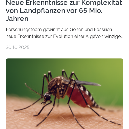
Neue Erkenntnisse zur Komplexität
von Landpflanzen vor 65 Mio.
Jahren
Forschungsteam gewinnt aus Genen und Fossilien
neue Erkenntnisse zur Evolution einer AlgeVon winzigen
Moosen über filigrane Farne bis zu riesigen Bäumen –
30.10.2025
Landpflanzen zählen zu den komplexesten
fotosynthetischen Organismen der Erde. Ihre
Geschichte beginnt jedoch eher unscheinbar: bei
Grünalgen, die vor Hunderten von Millionen Jahren
lebten. Unter den Vorfahren sticht eine Gruppe heraus,
die noch heute in der Natur vorkommt: die
Süßwasseralge Coleochaetophyceae. Einige Arten
dieser Gruppe bilden aus Zellfäden dichte Geflechte
mit scheibenförmiger Gestalt. Was auffällig ist: Die
nächsten…