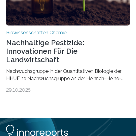
Biowissenschaften Chemie
Nachhaltige Pestizide:
Innovationen Für Die
Landwirtschaft
Nachwuchsgruppe in der Quantitativen Biologie der
HHUEine Nachwuchsgruppe an der Heinrich-Heine-
Universität Düsseldorf (HHU) wird in den kommenden
29.10.2025
fünf Jahren erforschen, wie Bakterien auf
biotechnologischem Weg ein ökologisch verträgliches
Pestizid erzeugen können. Der Wirkstoff stammt dabei
ursprünglich aus einer Pflanze, der Dalmatinischen
Insektenblume. Das Bundesministerium für Forschung,
Technologie und Raumfahrt (BMFTR) fördert das