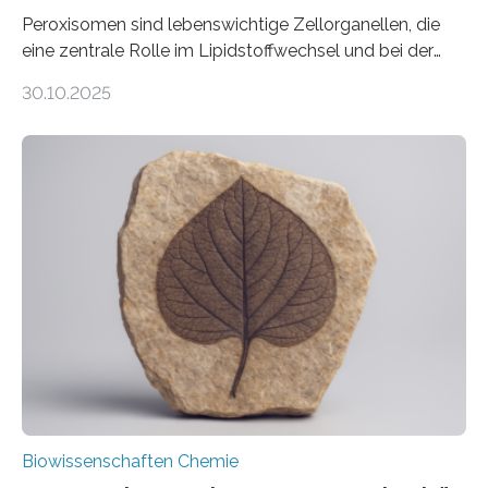
Peroxisomen sind lebenswichtige Zellorganellen, die
eine zentrale Rolle im Lipidstoffwechsel und bei der
Entgiftung von Zellen spielen. Damit sie ihre Aufgaben
30.10.2025
erfüllen können, müssen zahlreiche Enzyme präzise in
ihr Inneres transportiert werden. Ein Forschungsteam
der Ruhr-Universität Bochum um Prof. Dr. Ralf Erdmann
und Dr. Ismaila Francis Yusuf hat nun einen bislang
unbekannten Qualitätskontrollmechanismus des
peroxisomalen Proteintransports in der Bäckerhefe
Saccharomyces cerevisiae entdeckt, der für die
Funktionsfähigkeit der Organellen entscheidend ist. Die
Studie wurde am 28. Oktober 2025 in der
Fachzeitschrift…
Biowissenschaften Chemie