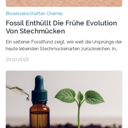
Biowissenschaften Chemie
Fossil Enthüllt Die Frühe Evolution
Von Stechmücken
Ein seltener Fossilfund zeigt, wie weit die Ursprünge der
heute lebenden Stechmückenarten zurückreichen. In
99 Millionen Jahre altem Bernstein entdeckten LMU-
29.10.2025
Forschende die bisher älteste bekannte Stechmücken-
Larve. Das kreidezeitliche Fossil stammt aus der
Region Kachin in Myanmar und hat sich in
ausgezeichnetem Zustand erhalten. Es konnte als neue
Art einer neuen Gattung beschrieben werden und trägt
nun den Namen Cretosabethes primaevus. Dieser erste
fossile Nachweis einer Stechmückenlarve in Bernstein
stellt gleichzeitig den ersten Fossilfund einer
Mückenlarve aus dem Mesozoikum dar, denn…