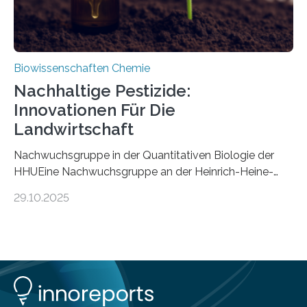
Biowissenschaften Chemie
Nachhaltige Pestizide:
Innovationen Für Die
Landwirtschaft
Nachwuchsgruppe in der Quantitativen Biologie der
HHUEine Nachwuchsgruppe an der Heinrich-Heine-
Universität Düsseldorf (HHU) wird in den kommenden
29.10.2025
fünf Jahren erforschen, wie Bakterien auf
biotechnologischem Weg ein ökologisch verträgliches
Pestizid erzeugen können. Der Wirkstoff stammt dabei
ursprünglich aus einer Pflanze, der Dalmatinischen
Insektenblume. Das Bundesministerium für Forschung,
Technologie und Raumfahrt (BMFTR) fördert das
Projekt im Rahmen der Nationalen