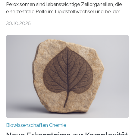
Peroxisomen sind lebenswichtige Zellorganellen, die
eine zentrale Rolle im Lipidstoffwechsel und bei der
Entgiftung von Zellen spielen. Damit sie ihre Aufgaben
30.10.2025
erfüllen können, müssen zahlreiche Enzyme präzise in
ihr Inneres transportiert werden. Ein Forschungsteam
der Ruhr-Universität Bochum um Prof. Dr. Ralf Erdmann
und Dr. Ismaila Francis Yusuf hat nun einen bislang
unbekannten Qualitätskontrollmechanismus des
peroxisomalen Proteintransports in der Bäckerhefe
Saccharomyces cerevisiae entdeckt, der für die
Funktionsfähigkeit der Organellen entscheidend ist. Die
Studie wurde am 28. Oktober 2025 in der
Fachzeitschrift…
Biowissenschaften Chemie