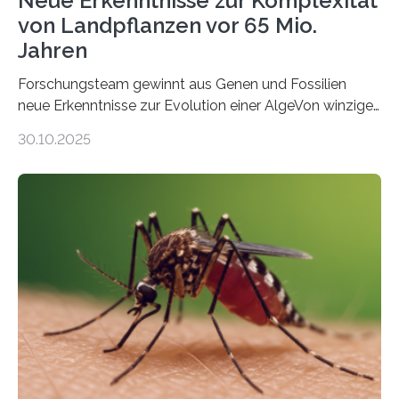
Neue Erkenntnisse zur Komplexität
von Landpflanzen vor 65 Mio.
Jahren
Forschungsteam gewinnt aus Genen und Fossilien
neue Erkenntnisse zur Evolution einer AlgeVon winzigen
Moosen über filigrane Farne bis zu riesigen Bäumen –
30.10.2025
Landpflanzen zählen zu den komplexesten
fotosynthetischen Organismen der Erde. Ihre
Geschichte beginnt jedoch eher unscheinbar: bei
Grünalgen, die vor Hunderten von Millionen Jahren
lebten. Unter den Vorfahren sticht eine Gruppe heraus,
die noch heute in der Natur vorkommt: die
Süßwasseralge Coleochaetophyceae. Einige Arten
dieser Gruppe bilden aus Zellfäden dichte Geflechte
mit scheibenförmiger Gestalt. Was auffällig ist: Die
nächsten…