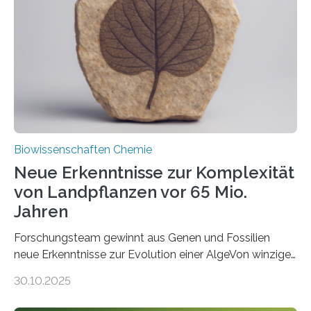
peroxisomalen Proteintransports in der Bäckerhefe
Saccharomyces cerevisiae entdeckt, der für die
Funktionsfähigkeit der Organellen entscheidend ist. Die
Studie wurde am 28. Oktober 2025 in der
Fachzeitschrift…
Biowissenschaften Chemie
Neue Erkenntnisse zur Komplexität
von Landpflanzen vor 65 Mio.
Jahren
Forschungsteam gewinnt aus Genen und Fossilien
neue Erkenntnisse zur Evolution einer AlgeVon winzigen
Moosen über filigrane Farne bis zu riesigen Bäumen –
30.10.2025
Landpflanzen zählen zu den komplexesten
fotosynthetischen Organismen der Erde. Ihre