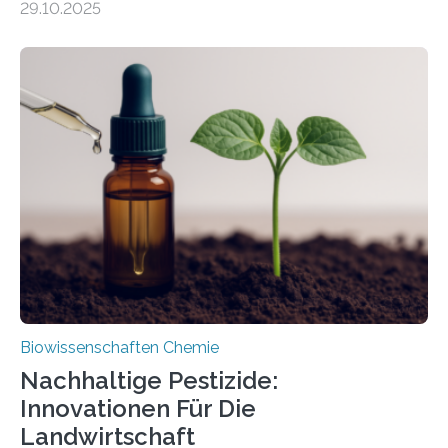
29.10.2025
Forschende die bisher älteste bekannte Stechmücken-
Larve. Das kreidezeitliche Fossil stammt aus der
Region Kachin in Myanmar und hat sich in
ausgezeichnetem Zustand erhalten. Es konnte als neue
Art einer neuen Gattung beschrieben werden und trägt
nun den Namen Cretosabethes primaevus. Dieser erste
fossile Nachweis einer Stechmückenlarve in Bernstein
stellt gleichzeitig den ersten Fossilfund einer
Mückenlarve aus dem Mesozoikum dar, denn…
Biowissenschaften Chemie
Nachhaltige Pestizide:
Innovationen Für Die
Landwirtschaft