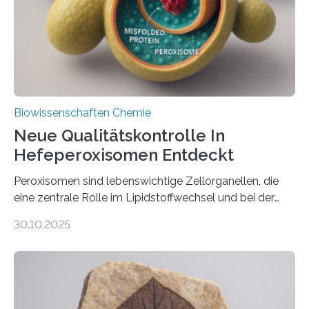
Biowissenschaften Chemie
Neue Qualitätskontrolle In
Hefeperoxisomen Entdeckt
Peroxisomen sind lebenswichtige Zellorganellen, die
eine zentrale Rolle im Lipidstoffwechsel und bei der
Entgiftung von Zellen spielen. Damit sie ihre Aufgaben
30.10.2025
erfüllen können, müssen zahlreiche Enzyme präzise in
ihr Inneres transportiert werden. Ein Forschungsteam
der Ruhr-Universität Bochum um Prof. Dr. Ralf Erdmann
und Dr. Ismaila Francis Yusuf hat nun einen bislang
unbekannten Qualitätskontrollmechanismus des