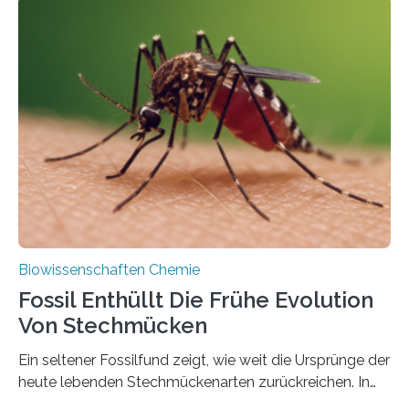
Geschichte beginnt jedoch eher unscheinbar: bei
Grünalgen, die vor Hunderten von Millionen Jahren
lebten. Unter den Vorfahren sticht eine Gruppe heraus,
die noch heute in der Natur vorkommt: die
Süßwasseralge Coleochaetophyceae. Einige Arten
dieser Gruppe bilden aus Zellfäden dichte Geflechte
mit scheibenförmiger Gestalt. Was auffällig ist: Die
nächsten…
Biowissenschaften Chemie
Fossil Enthüllt Die Frühe Evolution
Von Stechmücken
Ein seltener Fossilfund zeigt, wie weit die Ursprünge der
heute lebenden Stechmückenarten zurückreichen. In
99 Millionen Jahre altem Bernstein entdeckten LMU-