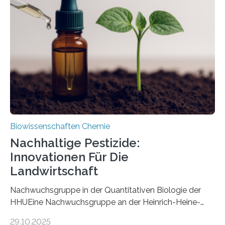
Art einer neuen Gattung beschrieben werden und trägt
nun den Namen Cretosabethes primaevus. Dieser erste
fossile Nachweis einer Stechmückenlarve in Bernstein
stellt gleichzeitig den ersten Fossilfund einer
Mückenlarve aus dem Mesozoikum dar, denn…
Biowissenschaften Chemie
Nachhaltige Pestizide:
Innovationen Für Die
Landwirtschaft
Nachwuchsgruppe in der Quantitativen Biologie der
HHUEine Nachwuchsgruppe an der Heinrich-Heine-
Universität Düsseldorf (HHU) wird in den kommenden
29.10.2025