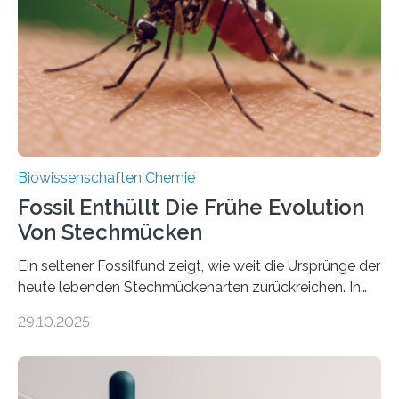
Süßwasseralge Coleochaetophyceae. Einige Arten
dieser Gruppe bilden aus Zellfäden dichte Geflechte
mit scheibenförmiger Gestalt. Was auffällig ist: Die
nächsten…
Biowissenschaften Chemie
Fossil Enthüllt Die Frühe Evolution
Von Stechmücken
Ein seltener Fossilfund zeigt, wie weit die Ursprünge der
heute lebenden Stechmückenarten zurückreichen. In
99 Millionen Jahre altem Bernstein entdeckten LMU-
29.10.2025
Forschende die bisher älteste bekannte Stechmücken-
Larve. Das kreidezeitliche Fossil stammt aus der
Region Kachin in Myanmar und hat sich in
ausgezeichnetem Zustand erhalten. Es konnte als neue