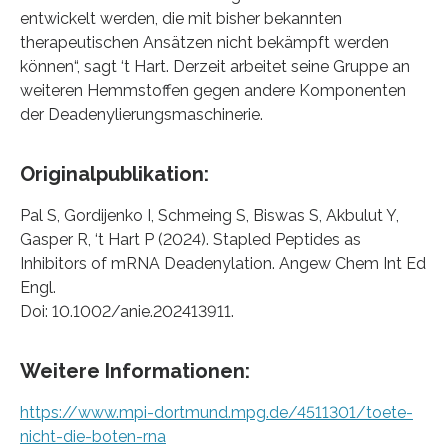
entwickelt werden, die mit bisher bekannten
therapeutischen Ansätzen nicht bekämpft werden
können“, sagt ‘t Hart. Derzeit arbeitet seine Gruppe an
weiteren Hemmstoffen gegen andere Komponenten
der Deadenylierungsmaschinerie.
Originalpublikation:
Pal S, Gordijenko I, Schmeing S, Biswas S, Akbulut Y,
Gasper R, ‘t Hart P (2024). Stapled Peptides as
Inhibitors of mRNA Deadenylation. Angew Chem Int Ed
Engl.
Doi: 10.1002/anie.202413911.
Weitere Informationen:
https://www.mpi-dortmund.mpg.de/4511301/toete-
nicht-die-boten-rna