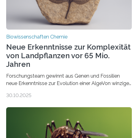
Fachzeitschrift…
Biowissenschaften Chemie
Neue Erkenntnisse zur Komplexität
von Landpflanzen vor 65 Mio.
Jahren
Forschungsteam gewinnt aus Genen und Fossilien
neue Erkenntnisse zur Evolution einer AlgeVon winzigen
Moosen über filigrane Farne bis zu riesigen Bäumen –
30.10.2025
Landpflanzen zählen zu den komplexesten
fotosynthetischen Organismen der Erde. Ihre
Geschichte beginnt jedoch eher unscheinbar: bei
Grünalgen, die vor Hunderten von Millionen Jahren
lebten. Unter den Vorfahren sticht eine Gruppe heraus,
die noch heute in der Natur vorkommt: die