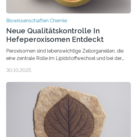
Biowissenschaften Chemie
Neue Qualitätskontrolle In
Hefeperoxisomen Entdeckt
Peroxisomen sind lebenswichtige Zellorganellen, die
eine zentrale Rolle im Lipidstoffwechsel und bei der
Entgiftung von Zellen spielen. Damit sie ihre Aufgaben
30.10.2025
erfüllen können, müssen zahlreiche Enzyme präzise in
ihr Inneres transportiert werden. Ein Forschungsteam
der Ruhr-Universität Bochum um Prof. Dr. Ralf Erdmann
und Dr. Ismaila Francis Yusuf hat nun einen bislang
unbekannten Qualitätskontrollmechanismus des
peroxisomalen Proteintransports in der Bäckerhefe
Saccharomyces cerevisiae entdeckt, der für die
Funktionsfähigkeit der Organellen entscheidend ist. Die
Studie wurde am 28. Oktober 2025 in der