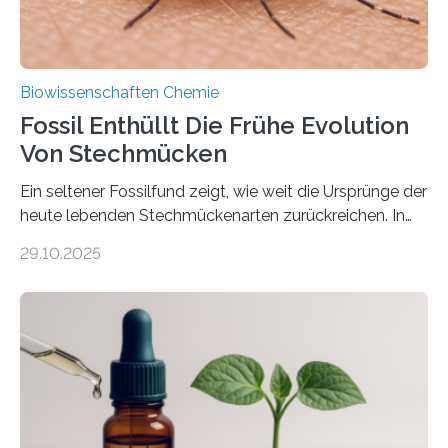
Biowissenschaften Chemie
Fossil Enthüllt Die Frühe Evolution
Von Stechmücken
Ein seltener Fossilfund zeigt, wie weit die Ursprünge der
heute lebenden Stechmückenarten zurückreichen. In
99 Millionen Jahre altem Bernstein entdeckten LMU-
29.10.2025
Forschende die bisher älteste bekannte Stechmücken-
Larve. Das kreidezeitliche Fossil stammt aus der
Region Kachin in Myanmar und hat sich in
ausgezeichnetem Zustand erhalten. Es konnte als neue
Art einer neuen Gattung beschrieben werden und trägt
nun den Namen Cretosabethes primaevus. Dieser erste
fossile Nachweis einer Stechmückenlarve in Bernstein
stellt gleichzeitig den ersten Fossilfund einer