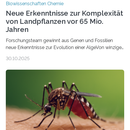
Biowissenschaften Chemie
Neue Erkenntnisse zur Komplexität
von Landpflanzen vor 65 Mio.
Jahren
Forschungsteam gewinnt aus Genen und Fossilien
neue Erkenntnisse zur Evolution einer AlgeVon winzigen
Moosen über filigrane Farne bis zu riesigen Bäumen –
30.10.2025
Landpflanzen zählen zu den komplexesten
fotosynthetischen Organismen der Erde. Ihre
Geschichte beginnt jedoch eher unscheinbar: bei
Grünalgen, die vor Hunderten von Millionen Jahren
lebten. Unter den Vorfahren sticht eine Gruppe heraus,
die noch heute in der Natur vorkommt: die
Süßwasseralge Coleochaetophyceae. Einige Arten
dieser Gruppe bilden aus Zellfäden dichte Geflechte
mit scheibenförmiger Gestalt. Was auffällig ist: Die
nächsten…