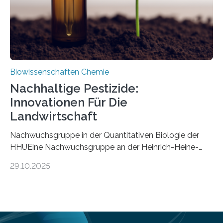
Mückenlarve aus dem Mesozoikum dar, denn…
Biowissenschaften Chemie
Nachhaltige Pestizide:
Innovationen Für Die
Landwirtschaft
Nachwuchsgruppe in der Quantitativen Biologie der
HHUEine Nachwuchsgruppe an der Heinrich-Heine-
Universität Düsseldorf (HHU) wird in den kommenden
29.10.2025
fünf Jahren erforschen, wie Bakterien auf
biotechnologischem Weg ein ökologisch verträgliches
Pestizid erzeugen können. Der Wirkstoff stammt dabei
ursprünglich aus einer Pflanze, der Dalmatinischen
Insektenblume. Das Bundesministerium für Forschung,