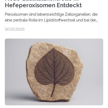
Hefeperoxisomen Entdeckt
Peroxisomen sind lebenswichtige Zellorganellen, die
eine zentrale Rolle im Lipidstoffwechsel und bei der
Entgiftung von Zellen spielen. Damit sie ihre Aufgaben
30.10.2025
erfüllen können, müssen zahlreiche Enzyme präzise in
ihr Inneres transportiert werden. Ein Forschungsteam
der Ruhr-Universität Bochum um Prof. Dr. Ralf Erdmann
und Dr. Ismaila Francis Yusuf hat nun einen bislang
unbekannten Qualitätskontrollmechanismus des
peroxisomalen Proteintransports in der Bäckerhefe
Saccharomyces cerevisiae entdeckt, der für die
Funktionsfähigkeit der Organellen entscheidend ist. Die
Studie wurde am 28. Oktober 2025 in der
Fachzeitschrift…